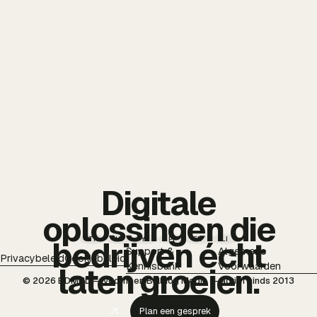
Digitale
oplossingen die
TT
IG
YT
PI
FB
LI
bedrijven écht
Support &
Algemene
Privacybeleid
Cookiebeleid
Kennisbank
Voorwaarden
laten groeien.
© 2026 BDMNL — voorheen Bulldog Media — actief sinds 2013
Plan een gesprek