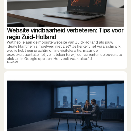
Website vindbaarheid verbeteren: Tips voor
regio Zuid-Holland
Wat heb je aan de mooiste website van Zuid-Holland als jouw
ideale klant hem simpelweg niet ziet? Je herkent het waarschijnlijk
wel: je hebt een prachtig online visitekaartje, maar de
bezoekersaantallen blijven steken terwijl concurrenten de bovenste
plekken in Google opeisen. Het voelt vaak alsof d...
13.07.2026