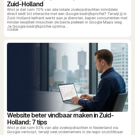
Zuid-Holland
Wist je dat ruim 70% van alle lokale zoekopdrachten inmiddels
direct leidt tot interactie met een Google bedrijfsprofiel? Terwijl jij in
Zuid-Holland keihard werkt aan je diensten, kapen concurrenten met
minder kwaliteit misschien de beste plekken in Google Maps weg.
Je Google bedrijfsprofiel optima...
11.07.2026
Website beter vindbaar maken in Zuid-
Holland: 7 tips
Wist je dat ruim 93% van alle zoekopdrachten in Nederland via
Google verloopt, terwijl veel ondernemers in de regio onzichtbaar