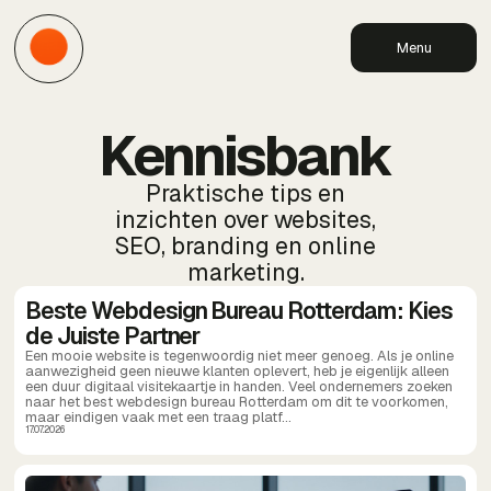
Menu
Kennisbank
Praktische tips en
inzichten over websites,
SEO, branding en online
marketing.
Beste Webdesign Bureau Rotterdam: Kies
de Juiste Partner
Een mooie website is tegenwoordig niet meer genoeg. Als je online
aanwezigheid geen nieuwe klanten oplevert, heb je eigenlijk alleen
een duur digitaal visitekaartje in handen. Veel ondernemers zoeken
naar het best webdesign bureau Rotterdam om dit te voorkomen,
maar eindigen vaak met een traag platf...
17.07.2026