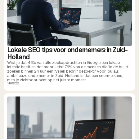
Lokale SEO tips voor ondernemers in Zuid-
Holland
Wist je dat 46% van alle zoekopdrachten in Google een lokale
intentie heeft en dat maar liefst 76% van de mensen die 'in de buurt'
zoeken binnen 24 uur een fysiek bedrijf bezoekt? Voor jou als
ambitieuze ondernemer in Zuid-Holland is dat een enorme kans,
mits je zichtbaar bent op het juiste moment....
14.07.2026