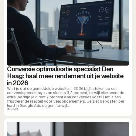
Conversie optimalisatie specialist Den
Haag: haal meer rendement uit je website
in 2026
Wist je dat de gemiddelde website in 2026 blijft steken op een
conversiepercentage van slechts 3,2 procent, terwijl elke seconde
extra laadtijd je direct 7 procent aan conversies kost? Het is een
frustrerende realiteit voor veel ondernemers. Je ziet de kosten per
lead in Google Ads stijgen, terwijl...
16.07.2026