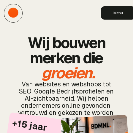
Menu
Wij bouwen
merken die
groeien.
Van websites en webshops tot
SEO, Google Bedrijfsprofielen en
AI-zichtbaarheid. Wij helpen
ondernemers online gevonden,
vertrouwd en gekozen te worden.
+
15
ja
a
r
rv
a
rin