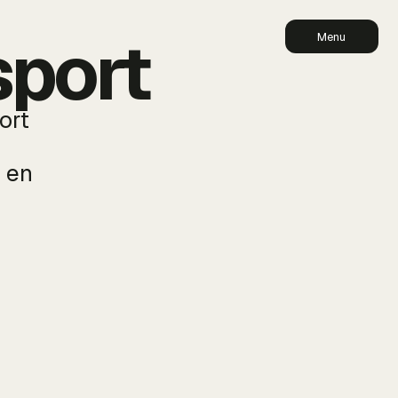
sport
Menu
ort
 en