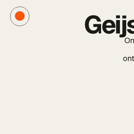
Geij
On
on