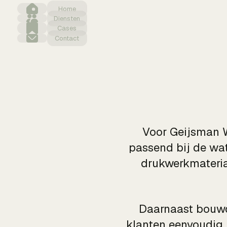
Home
Diensten
Cases
Contact
Voor Geijsman Wa
passend bij de wa
drukwerkmateria
Daarnaast bouw
klanten eenvoudig 