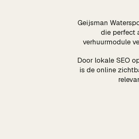
Geijsman Waterspor
die perfect
verhuurmodule ver
Door lokale SEO op
is de online zicht
releva