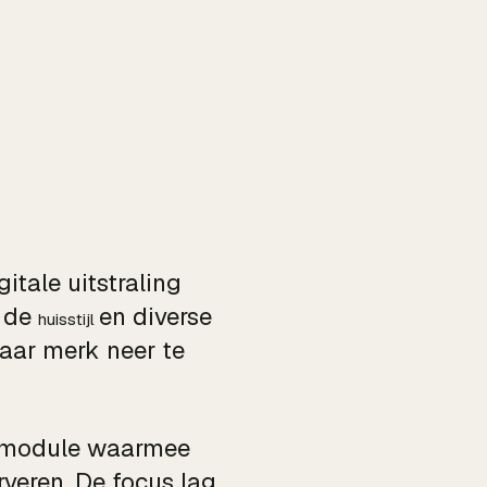
itale uitstraling
, de
en diverse
huisstijl
aar merk neer te
urmodule waarmee
veren. De focus lag