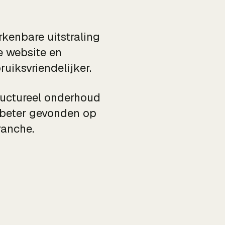
kenbare uitstraling
e website en
uiksvriendelijker.
ructureel onderhoud
f beter gevonden op
ranche.