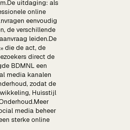
m.De uitdaging: als
ssionele online
aanvragen eenvoudig
n, de verschillende
aanvraag leiden.De
die de act, de
te
bezoekers direct de
orgde BDMNL een
ial media kanalen
derhoud, zodat de
wikkeling, Huisstijl
 Onderhoud.Meer
ocial media beheer
en sterke online