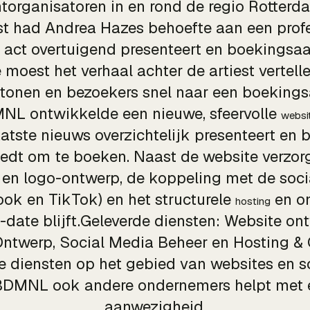
torganisatoren in en rond de regio Rotterda
st had Andrea Hazes behoefte aan een profe
ar act overtuigend presenteert en boekings
moest het verhaal achter de artiest vertelle
 tonen en bezoekers snel naar een boekings
NL ontwikkelde een nieuwe, sfeervolle
websi
aatste nieuws overzichtelijk presenteert en 
iedt om te boeken. Naast de website verz
en logo-ontwerp, de koppeling met de soc
ok en TikTok) en het structurele
en on
hosting
o-date blijft.Geleverde diensten: Website ont
ntwerp, Social Media Beheer en Hosting &
e diensten op het gebied van websites en s
BDMNL ook andere ondernemers helpt met e
aanwezigheid.