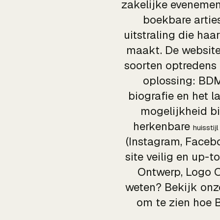
zakelijke evenemen
boekbare artie
uitstraling die ha
maakt. De website 
soorten optredens
oplossing: BDM
biografie en het l
mogelijkheid b
herkenbare
huisstijl
(Instagram, Facebo
site veilig en up-t
Ontwerp, Logo O
weten? Bekijk onz
om te zien hoe 