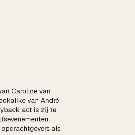
van Caroline van
lookalike van André
back-act is zij te
rijfsevenementen,
e opdrachtgevers als