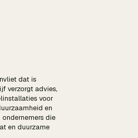
nvliet dat is
jf verzorgt advies,
installaties voor
 duurzaamheid en
n ondernemers die
maat en duurzame