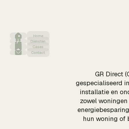
Home
Diensten
Cases
Contact
GR Direct (G
gespecialiseerd in
installatie en o
zowel woningen 
energiebesparing
hun woning of b