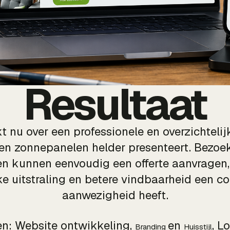
Resultaat
t nu over een professionele en overzichtelij
en zonnepanelen helder presenteert. Bezoek
 en kunnen eenvoudig een offerte aanvragen, t
ke uitstraling en betere vindbaarheid een co
aanwezigheid heeft.
en: Website ontwikkeling,
en
, L
Branding
Huisstijl