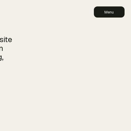
Menu
site
n
,