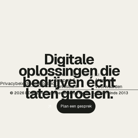
Digitale
oplossingen die
TT
IG
YT
PI
FB
LI
bedrijven écht
Support &
Algemene
Privacybeleid
Cookiebeleid
Kennisbank
Voorwaarden
laten groeien.
© 2026 BDMNL — voorheen Bulldog Media — actief sinds 2013
Plan een gesprek