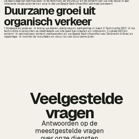
Op basis daarvan optimaliseer ik de techniek, de structuur en de content van uw site, bouw ik aan
relevante lokale autoriteit en zorg ik dat uw Google Bedrijfsprofiel optimaal presteert.
Duurzame groei uit
organisch verkeer
1. Strategie en analyse: ik breng uw doelen, doelgroep en zoekgedrag in kaart. 2. Technische SEO: ik los
technische knelpunten op zodat Google uw site goed kan crawlen en indexeren. 3. Lokale SEO en
content: ik optimaliseer content, zoekwoorden en uw Google Bedrijfsprofiel voor Dordrecht. 4. Groei en
rapportage: ik monitor de resultaten en stuur bij voor duurzame groei.
Veelgestelde
vragen
Antwoorden op de
meestgestelde vragen
over onze diensten