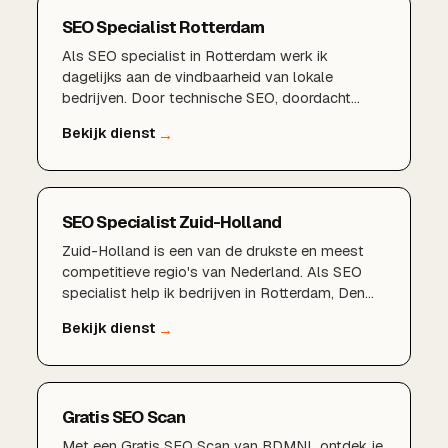
SEO Specialist Rotterdam
Als SEO specialist in Rotterdam werk ik
dagelijks aan de vindbaarheid van lokale
bedrijven. Door technische SEO, doordacht
zoekwoordenonderzoek, een sterk Google
Bedrijfsprofiel en lokale content te combineren,
zorgen wij dat u gevonden wordt door klanten in
Rotterdam, Schiedam, Capelle aan den IJssel en
de rest van de regio.
SEO Specialist Zuid-Holland
Zuid-Holland is een van de drukste en meest
competitieve regio's van Nederland. Als SEO
specialist help ik bedrijven in Rotterdam, Den
Haag, Delft, Zoetermeer, Dordrecht en de rest
van de provincie om structureel beter vindbaar
te worden in Google en zo meer klanten uit hun
eigen regio aan te trekken.
Gratis SEO Scan
Met een Gratis SEO Scan van BDMNL ontdek je