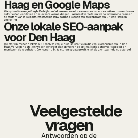
Haag en Google Maps
We optimaliseren je Google Bedrijfsprofiel, voeren lokaal zoekwoordenonderzoek uit en bouwen lokale
autoriteit op via citaties en relevante vermeldingen. Daarnaast verbeteren we de technische basis en
de content van je website, zodat Google jouw pagina's koppelt aan zoekopdrachten uit Den Haag en
omgeving.
Onze lokale SEO-aanpak
voor Den Haag
We starten met een lokale SEO-analyse van je huidige positie en die van je concurrenten in Den
Haag. Vervolgens stellen we een concreet plan op, voeren de optimalisaties stap voor stap door en
monitoren de resultaten. Door continu bij te sturen op data groeit je lokale zichtbaarheid structureel.
Veelgestelde
vragen
Antwoorden op de