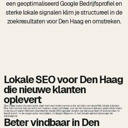
een geoptimaliseerd Google Bedrijfsprofiel en
sterke lokale signalen klim je structureel in de
zoekresultaten voor Den Haag en omstreken.
Lokale SEO voor Den Haag
die nieuwe klanten
oplevert
Den Haag is een dynamische stad met veel ondernemers die strijden om dezelfde lokale klanten.
Wie hier online het verschil wil maken, moet zichtbaar zijn op het moment dat een potentiële klant
in de buurt zoekt. Met een doordachte lokale SEO-aanpak zorgen we dat jouw bedrijf precies dan in
beeld komt: in de organische resultaten, in Google Maps en in het lokale pakket bovenaan de
zoekpagina.
Beter vindbaar in Den