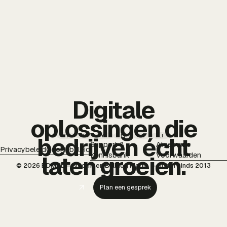
Digitale
oplossingen die
TT
IG
YT
PI
FB
LI
bedrijven écht
Support &
Algemene
Privacybeleid
Cookiebeleid
Kennisbank
Voorwaarden
laten groeien.
© 2026 BDMNL — voorheen Bulldog Media — actief sinds 2013
Plan een gesprek