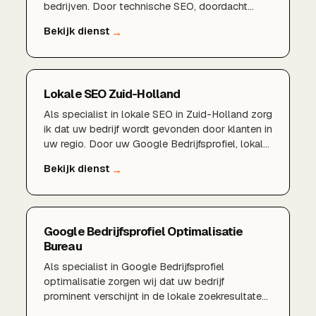
bedrijven. Door technische SEO, doordacht
zoekwoordenonderzoek, een sterk Google
Bedrijfsprofiel en lokale autoriteit zorg ik dat u
juist in Den Haag en omgeving beter gevonden
wordt door klanten die actief op zoek
zijn.Lokale SEO Den HaagTechnische
Lokale SEO Zuid-Holland
SEOZoekwoordenonderzoekGoogle
Bedrijfsprofiel optimalisatieLokale
Als specialist in lokale SEO in Zuid-Holland zorg
linkbuildingConversiegerichte content
ik dat uw bedrijf wordt gevonden door klanten in
uw regio. Door uw Google Bedrijfsprofiel, lokale
zoekwoorden en regionale content te
optimaliseren, verschijnt u hoger in de lokale
zoekresultaten en op Google Maps in heel Zuid-
Holland.
Google Bedrijfsprofiel Optimalisatie
Bureau
Als specialist in Google Bedrijfsprofiel
optimalisatie zorgen wij dat uw bedrijf
prominent verschijnt in de lokale zoekresultaten
en in Google Maps. Van een volledig ingericht