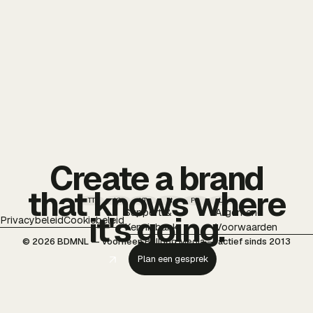
Create a brand
that knows where
TT
IG
YT
PI
FB
LI
Support &
Algemene
it's going.
Privacybeleid
Cookiebeleid
Kennisbank
Voorwaarden
© 2026 BDMNL — voorheen Bulldog Media — actief sinds 2013
Plan een gesprek