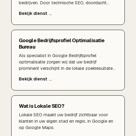
bedrijven. Door technische SEO, doordacht
zoekwoordenonderzoek, een sterk Google
Bedrijfsprofiel en lokale content zorg ik voor
duurzame groei in organisch verkeer en meer
aanvragen.
Google Bedrijfsprofiel Optimalisatie
Bureau
Als specialist in Google Bedrijfsprofiel
optimalisatie zorgen wij dat uw bedrijf
prominent verschijnt in de lokale zoekresultaten
en in Google Maps. Van een volledig ingericht
profiel en sterke reviews tot lokale
zoekwoorden en regelmatige updates: wij halen
het maximale uit uw aanwezigheid in Google.
Wat is Lokale SEO?
Lokale SEO maakt uw bedrijf zichtbaar voor
klanten in uw eigen stad en regio, in Google en
op Google Maps.