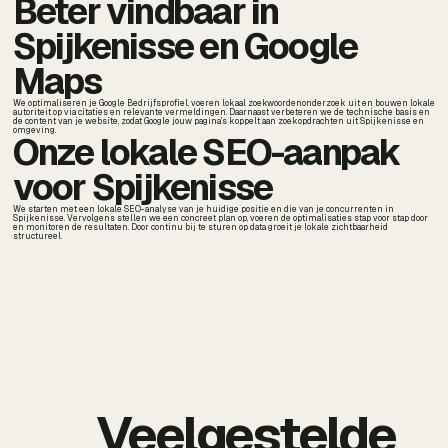
Beter vindbaar in
Spijkenisse en Google
Maps
We optimaliseren je Google Bedrijfsprofiel, voeren lokaal zoekwoordenonderzoek uit en bouwen lokale
autoriteit op via citaties en relevante vermeldingen. Daarnaast verbeteren we de technische basis en
de content van je website, zodat Google jouw pagina's koppelt aan zoekopdrachten uit Spijkenisse en
omgeving.
Onze lokale SEO-aanpak
voor Spijkenisse
We starten met een lokale SEO-analyse van je huidige positie en die van je concurrenten in
Spijkenisse. Vervolgens stellen we een concreet plan op, voeren de optimalisaties stap voor stap door
en monitoren de resultaten. Door continu bij te sturen op data groeit je lokale zichtbaarheid
structureel.
Veelgestelde