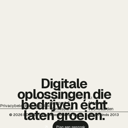
Digitale
oplossingen die
TT
IG
YT
PI
FB
LI
bedrijven écht
Support &
Algemene
Privacybeleid
Cookiebeleid
Kennisbank
Voorwaarden
laten groeien.
© 2026 BDMNL — voorheen Bulldog Media — actief sinds 2013
Plan een gesprek