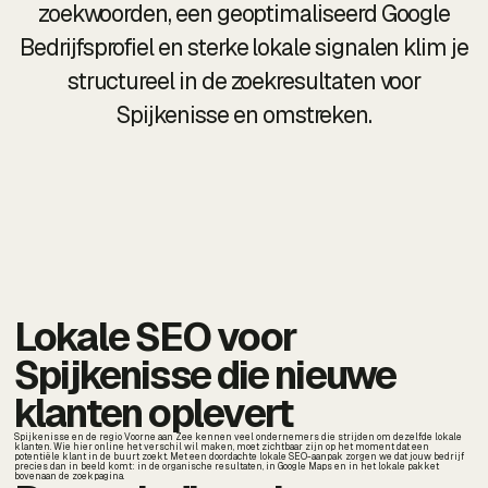
zoekwoorden, een geoptimaliseerd Google
Bedrijfsprofiel en sterke lokale signalen klim je
structureel in de zoekresultaten voor
Spijkenisse en omstreken.
Lokale SEO voor
Spijkenisse die nieuwe
klanten oplevert
Spijkenisse en de regio Voorne aan Zee kennen veel ondernemers die strijden om dezelfde lokale
klanten. Wie hier online het verschil wil maken, moet zichtbaar zijn op het moment dat een
potentiële klant in de buurt zoekt. Met een doordachte lokale SEO-aanpak zorgen we dat jouw bedrijf
precies dan in beeld komt: in de organische resultaten, in Google Maps en in het lokale pakket
bovenaan de zoekpagina.