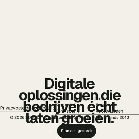
Digitale
oplossingen die
TT
IG
YT
PI
FB
LI
bedrijven écht
Support &
Algemene
Privacybeleid
Cookiebeleid
Kennisbank
Voorwaarden
laten groeien.
© 2026 BDMNL — voorheen Bulldog Media — actief sinds 2013
Plan een gesprek