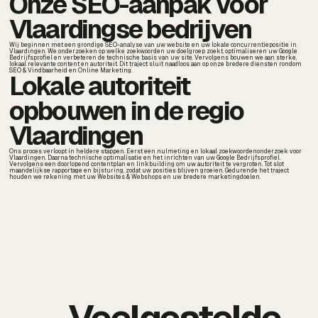
Onze SEO-aanpak voor
Vlaardingse bedrijven
Wij beginnen met een grondige SEO-analyse van uw website en uw lokale concurrentiepositie in
Vlaardingen. We onderzoeken op welke zoekwoorden uw doelgroep zoekt, optimaliseren uw Google
Bedrijfsprofiel en verbeteren de technische basis van uw site. Vervolgens bouwen we aan sterke,
lokaal relevante content en autoriteit. Dit traject sluit naadloos aan op onze bredere diensten rondom
SEO & Vindbaarheid en Online Marketing.
Lokale autoriteit
opbouwen in de regio
Vlaardingen
Ons proces verloopt in heldere stappen. Eerst een nulmeting en lokaal zoekwoordenonderzoek voor
Vlaardingen. Daarna technische optimalisatie en het inrichten van uw Google Bedrijfsprofiel.
Vervolgens een doorlopend contentplan en linkbuilding om uw autoriteit te vergroten. Tot slot
maandelijkse rapportage en bijsturing, zodat uw posities blijven groeien. Gedurende het traject
houden we rekening met uw Websites & Webshops en uw bredere marketingdoelen.
Veelgestelde