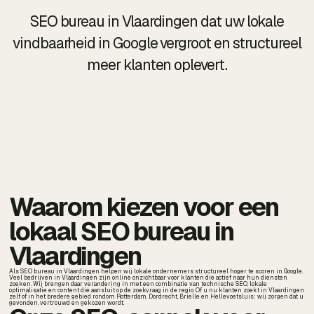
SEO bureau in Vlaardingen dat uw lokale
vindbaarheid in Google vergroot en structureel
meer klanten oplevert.
Waarom kiezen voor een
lokaal SEO bureau in
Vlaardingen
Als SEO bureau in Vlaardingen helpen wij lokale ondernemers structureel hoger te scoren in Google.
Veel bedrijven in Vlaardingen zijn online onzichtbaar voor klanten die actief naar hun diensten
zoeken. Wij brengen daar verandering in met een combinatie van technische SEO, lokale
optimalisatie en content die aansluit op de zoekvraag in de regio. Of u nu klanten zoekt in Vlaardingen
zelf of in het bredere gebied rondom Rotterdam, Dordrecht, Brielle en Hellevoetsluis: wij zorgen dat u
gevonden, vertrouwd en gekozen wordt.