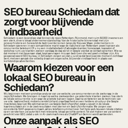
SEO bureau Schiedam dat
zorgt voor blijvende
vindbaarheid
Schiedam is een levendige stad binnen de regio Rotterdam-Rijnmond, met ruim 80.000 inwoners en
een sterk, divers lokaal ondernemerslandschap. Van de historische binnenstad met zijn
jeneverhistorie en horeca tot de bedrijventerreinen langs de Nieuwe Maas: ondernemers in
Schiedam opereren in een competitieve markt waar de nabijheid van Rotterdam zowel kansen als
concurrentie betekent. Of u nu een installatiebedrijf, advocatenkantoor, horecazaak, kapsalon of
webshop runt, uw klanten zoeken vandaag de dag eerst in Google voordat ze contact opnemen. Wie op
dat moment niet bovenaan staat, loopt aanvragen mis aan bedrijven die wel goed vindbaar zijn. Als
gespecialiseerd SEO bureau in Schiedam zorgen wij dat u juist op dat beslissende moment zichtbaar
bent, met een aanpak die volledig draait om organische, blijvende vindbaarheid in plaats van
kortstondige advertenties.
Waarom kiezen voor een
lokaal SEO bureau in
Schiedam?
Wij beginnen met een grondige analyse van uw website, uw concurrenten en de zoekvraag in de
regio Schiedam. We brengen in kaart op welke zoekwoorden uw potentiele klanten zoeken, hoe sterk
de lokale concurrentie is en waar de grootste kansen liggen. Daarna verbeteren we de techniek van
uw site: laadsnelheid, mobielvriendelijkheid, crawlbaarheid en een heldere structuur die Google
moeiteloos begrijpt. We optimaliseren uw Google Bedrijfsprofiel zodat u opvalt in de lokale
kaartresultaten en in de zoekresultaten met sterren en bedrijfsinformatie. We zorgen voor
consistente NAP-gegevens (naam, adres, telefoonnummer) over het hele web, bouwen lokale citaties
op en versterken uw autoriteit met relevante, lokaal gerichte content. Tot slot maken we uw content
geschikt voor GEO, zodat u ook in AI-zoekmachines als ChatGPT en Gemini wordt aanbevolen.
Onze aanpak als SEO