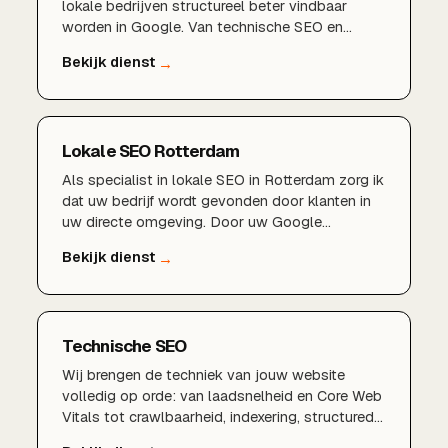
lokale bedrijven structureel beter vindbaar
worden in Google. Van technische SEO en
zoekwoordenonderzoek tot een sterk Google
Bedrijfsprofiel en lokale content die rendeert in
de hele regio Rotterdam, Schiedam en Capelle
aan den IJssel.
Lokale SEO Rotterdam
Als specialist in lokale SEO in Rotterdam zorg ik
dat uw bedrijf wordt gevonden door klanten in
uw directe omgeving. Door uw Google
Bedrijfsprofiel, lokale zoekwoorden en regionale
content te optimaliseren, verschijnt u hoger in
de lokale zoekresultaten en op Google Maps.
Technische SEO
Wij brengen de techniek van jouw website
volledig op orde: van laadsnelheid en Core Web
Vitals tot crawlbaarheid, indexering, structured
data en een logische sitestructuur. Zo leg je een