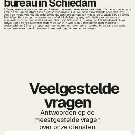
bureau in Schiedam
1. Strategie en analyse - we brengen kansen, concurrentie en lokale zoekvraag in Schiedam volledig in
kaart en stellen meetbare doelen vast. 2. Technische SEO - we maken uw website snel, crawlbaar,
veilig en mobielvriendelijk, zodat Google uw pagina's optimaal kan indexeren. 3. Lokale SEO en Google
Bedrijfsprofiel - we optimaliseren uw profiel, lokale landingspagina's, citaties en reviews voor
maximale zichtbaarheid in de kaartresultaten van Schiedam en omgeving. 4. Content en GEO - we
ontwikkelen sterke, relevante content die rankt in Google en u tegelijk vindbaar maakt in AI-
zoekmachines. 5. Groei en rapportage - we meten resultaten, sturen continu bij op basis van data en
rapporteren elke maand transparant over rankings, verkeer en aanvragen.
Veelgestelde
vragen
Antwoorden op de
meestgestelde vragen
over onze diensten