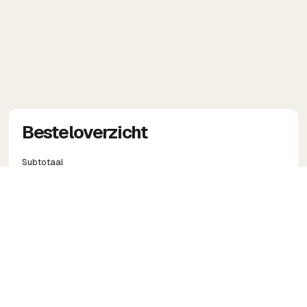
Besteloverzicht
Subtotaal
Totaal
Kortingscode
Toepassen
Bestelling plaatsen