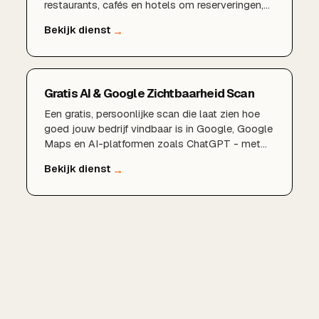
restaurants, cafés en hotels om reserveringen,
vragen en marketing te automatiseren, zodat je
meer tijd hebt voor je gasten en minder voor je
administratie.
Gratis AI & Google Zichtbaarheid Scan
Een gratis, persoonlijke scan die laat zien hoe
goed jouw bedrijf vindbaar is in Google, Google
Maps en AI-platformen zoals ChatGPT - met
concrete verbeterpunten en een plan van
aanpak.