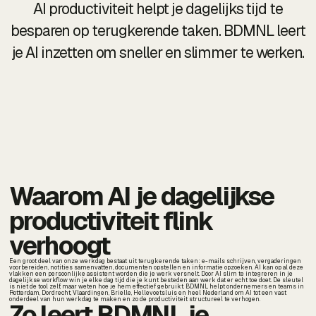
AI productiviteit helpt je dagelijks tijd te
besparen op terugkerende taken. BDMNL leert
je AI inzetten om sneller en slimmer te werken.
Waarom AI je dagelijkse
productiviteit flink
verhoogt
Een groot deel van onze werkdag bestaat uit terugkerende taken: e-mails schrijven, vergaderingen
voorbereiden, notities samenvatten, documenten opstellen en informatie opzoeken. AI kan op al deze
vlakken een persoonlijke assistent worden die je werk versnelt. Door AI slim te integreren in je
dagelijkse workflow win je elke dag tijd die je kunt besteden aan werk dat er echt toe doet. De sleutel
is niet de tool zelf, maar weten hoe je hem effectief gebruikt. BDMNL helpt ondernemers en teams in
Rotterdam, Dordrecht, Vlaardingen, Brielle, Hellevoetsluis en heel Nederland om AI tot een vast
onderdeel van hun werkdag te maken en zo de productiviteit structureel te verhogen.
Zo leert BDMNL je