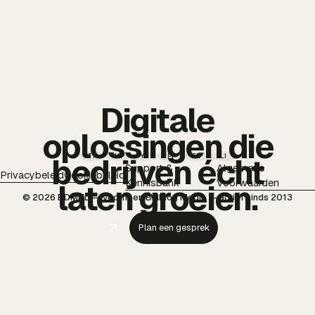
Digitale
oplossingen die
TT
IG
YT
PI
FB
LI
bedrijven écht
Support &
Algemene
Privacybeleid
Cookiebeleid
Kennisbank
Voorwaarden
laten groeien.
© 2026 BDMNL — voorheen Bulldog Media — actief sinds 2013
Plan een gesprek