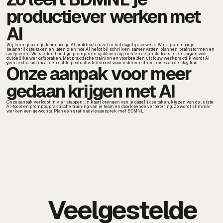
productiever werken met
AI
Wij leren jou en je team hoe je AI praktisch inzet in het dagelijkse werk. We kijken naar je
belangrijkste taken en laten zien hoe AI helpt bij schrijven, samenvatten, plannen, brainstormen en
analyseren. We stellen handige prompts en sjablonen op, richten de juiste tools in en zorgen voor
duidelijke werkafspraken. Met praktische training en voorbeelden uit jouw werkpraktijk wordt AI
geen extra last maar een echte productiviteitsboost waar iedereen direct mee aan de slag kan.
Onze aanpak voor meer
gedaan krijgen met AI
Onze aanpak verloopt in vier stappen: in kaart brengen van je dagelijkse taken, kiezen van de juiste
AI-tools en prompts, praktische training van je team en doorlopende verbetering. Zo wordt slimmer
werken een gewoonte. Plan een gratis adviesgesprek met BDMNL.
Veelgestelde