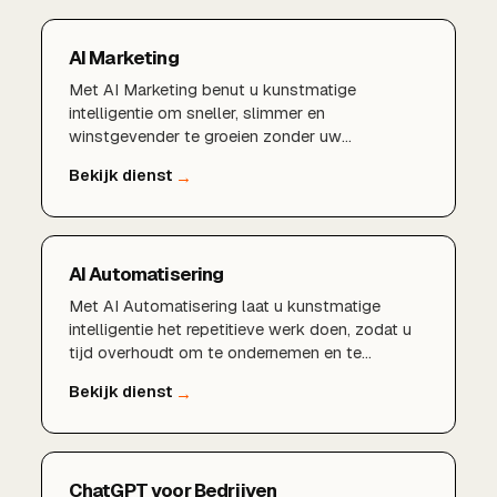
AI Marketing
Met AI Marketing benut u kunstmatige
intelligentie om sneller, slimmer en
winstgevender te groeien zonder uw
marketingbudget te verspillen.AI-gedreven
marketingstrategieSlimme content met
kunstmatige intelligentieGeautomatiseerde
advertenties en campagnesVoorspellende data-
analyse en targetingMeer rendement uit uw
AI Automatisering
marketingbudget
Met AI Automatisering laat u kunstmatige
intelligentie het repetitieve werk doen, zodat u
tijd overhoudt om te ondernemen en te
groeien.Automatisering van marketing en e-
mails
ChatGPT voor Bedrijven