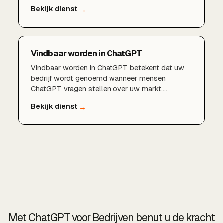
Gemini en Google AI. Ik optimaliseer uw
content, structuur en online autoriteit zodat AI
uw bedrijf herkent als betrouwbare bron en u
aanbeveelt in zijn antwoorden.
Vindbaar worden in ChatGPT
Vindbaar worden in ChatGPT betekent dat uw
bedrijf wordt genoemd wanneer mensen
ChatGPT vragen stellen over uw markt,
producten of diensten. Ik optimaliseer uw
content, structuur en online autoriteit zodat
ChatGPT u herkent als betrouwbare bron en u
aanbeveelt in plaats van uw concurrenten.
Met ChatGPT voor Bedrijven benut u de kracht