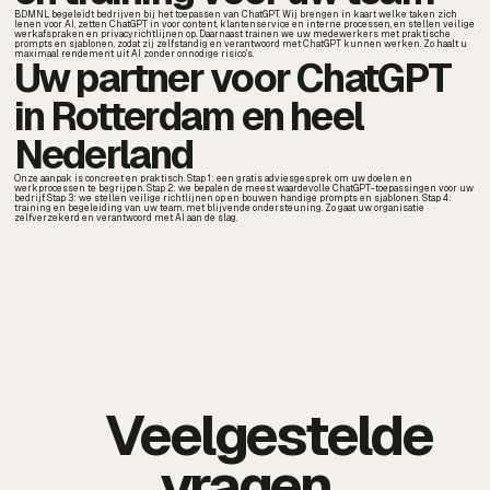
BDMNL begeleidt bedrijven bij het toepassen van ChatGPT. Wij brengen in kaart welke taken zich
lenen voor AI, zetten ChatGPT in voor content, klantenservice en interne processen, en stellen veilige
werkafspraken en privacyrichtlijnen op. Daarnaast trainen we uw medewerkers met praktische
prompts en sjablonen, zodat zij zelfstandig en verantwoord met ChatGPT kunnen werken. Zo haalt u
maximaal rendement uit AI zonder onnodige risico's.
Uw partner voor ChatGPT
in Rotterdam en heel
Nederland
Onze aanpak is concreet en praktisch. Stap 1: een gratis adviesgesprek om uw doelen en
werkprocessen te begrijpen. Stap 2: we bepalen de meest waardevolle ChatGPT-toepassingen voor uw
bedrijf. Stap 3: we stellen veilige richtlijnen op en bouwen handige prompts en sjablonen. Stap 4:
training en begeleiding van uw team, met blijvende ondersteuning. Zo gaat uw organisatie
zelfverzekerd en verantwoord met AI aan de slag.
Veelgestelde
vragen