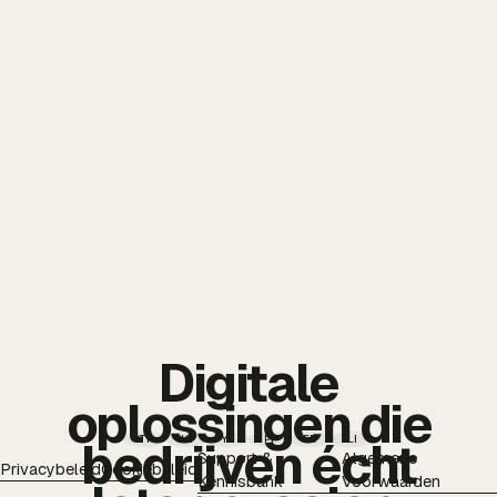
Digitale
oplossingen die
TT
IG
YT
PI
FB
LI
bedrijven écht
Support &
Algemene
Privacybeleid
Cookiebeleid
Kennisbank
Voorwaarden