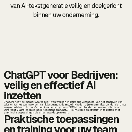
van AI-tekstgeneratie veilig en doelgericht
binnen uw onderneming.
ChatGPT voor Bedrijven:
veilig en effectief AI
inzetten
ChatGPT heeft de manier waarop bedrijven werken in korte tijd veranderd. Van het schrijven van
teksten tot het beantwoorden van klantvragen: de mogelijkheden zijn enorm. Maar zonder de juiste
aanpak ontstaan ook risico's rond kwaliteit en privacy. BDMNL helpt ondernemers in Rotterdam,
Dordrecht, Vlaardingen en heel Nederland om ChatGPT slim, veilig en effectief in te zetten, met
praktische toepassingen die direct waarde opleveren.
Praktische toepassingen
en training voor uw team