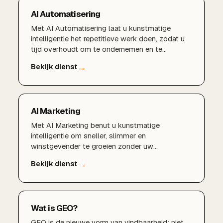
AI Automatisering
Met AI Automatisering laat u kunstmatige
intelligentie het repetitieve werk doen, zodat u
tijd overhoudt om te ondernemen en te
groeien.Automatisering van marketing en e-
mails
AI Marketing
Met AI Marketing benut u kunstmatige
intelligentie om sneller, slimmer en
winstgevender te groeien zonder uw
marketingbudget te verspillen.AI-gedreven
marketingstrategieSlimme content met
kunstmatige intelligentieGeautomatiseerde
advertenties en campagnesVoorspellende data-
analyse en targetingMeer rendement uit uw
Wat is GEO?
marketingbudget
GEO is de nieuwe vorm van vindbaarheid: niet