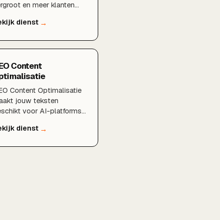
rgroot en meer klanten
levert via SEO,
vertenties en content.
EO Content
ptimalisatie
O Content Optimalisatie
akt jouw teksten
schikt voor AI-platforms,
odat ChatGPT en Gemini
uw content begrijpen,
teren en jouw bedrijf
nbevelen.