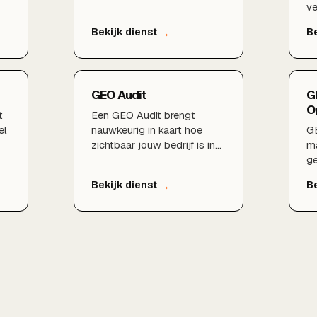
en
structureel meer klanten
ve
oplevert.
op
d
ad
GEO Audit
G
O
t
Een GEO Audit brengt
el
nauwkeurig in kaart hoe
GE
zichtbaar jouw bedrijf is in
ma
AI-platforms zoals
ge
p
ChatGPT en Gemini en waar
z
de grootste kansen voor
jo
verbetering liggen.
ci
aa