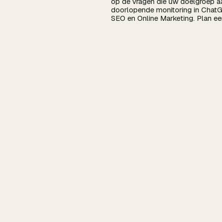
op de vragen die uw doelgroep aa
doorlopende monitoring in Chat
SEO en Online Marketing. Plan ee