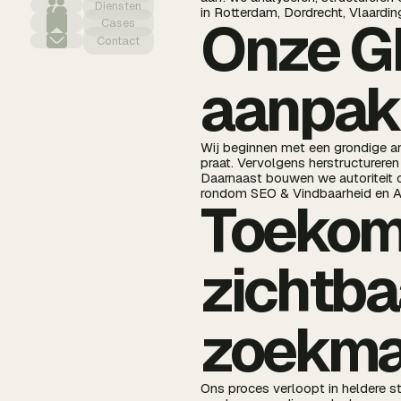
Diensten
in Rotterdam, Dordrecht, Vlaardi
Onze GE
Cases
Contact
aanpak 
Wij beginnen met een grondige a
praat. Vervolgens herstructurere
Daarnaast bouwen we autoriteit 
rondom SEO & Vindbaarheid en AI
Toekom
zichtba
zoekma
Ons proces verloopt in heldere s