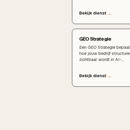
maar ook genoemd word
door AI-modellen die
steeds vaker het antwoor
geven.AI-zoekmachine
optimalisatie
GEO Strategie
Een GEO Strategie bepaal
hoe jouw bedrijf structure
zichtbaar wordt in AI-
platforms zoals ChatGPT
en Gemini, zodat je vooro
loopt in het nieuwe
zoeklandschap.