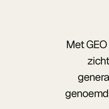
Met GEO o
zich
genera
genoemd w