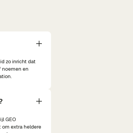
d zo inricht dat
jf noemen en
tion.
?
wijl GEO
t om extra heldere