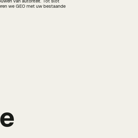
uwen van autoriteit. Tot slot
ineren we GEO met uw bestaande
de