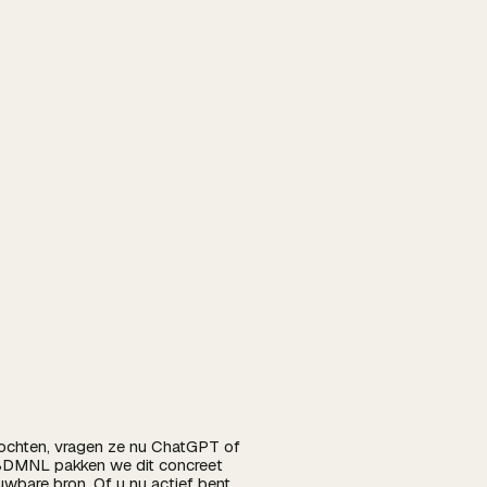
zochten, vragen ze nu ChatGPT of
 BDMNL pakken we dit concreet
wbare bron. Of u nu actief bent