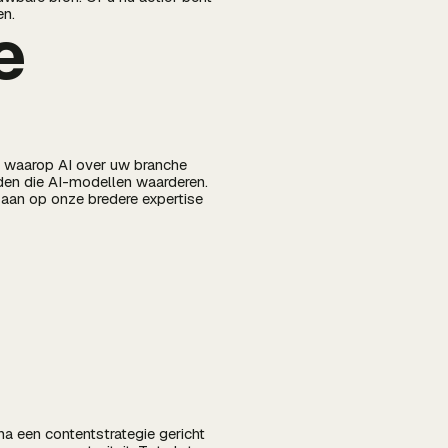
en.
e
r waarop AI over uw branche
rden die AI-modellen waarderen.
aan op onze bredere expertise
a een contentstrategie gericht