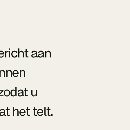
ericht aan
innen
zodat u
 het telt.