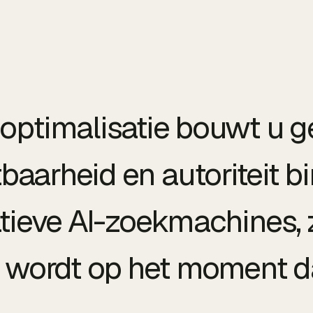
ptimalisatie bouwt u g
tbaarheid en autoriteit b
tieve AI-zoekmachines, 
ordt op het moment dat