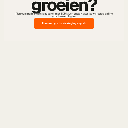
groeien?
Plan een gratis strategiegesprek met BDMNL en ontdek waar jouw grootste online
groeikansen liggen.
Plan een gratis strategiegesprek