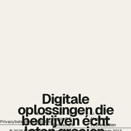
Digitale
oplossingen die
TT
IG
YT
PI
FB
LI
bedrijven écht
Support &
Algemene
Privacybeleid
Cookiebeleid
Kennisbank
Voorwaarden
© 2026 BDMNL — voorheen Bulldog Media — actief sinds 2013