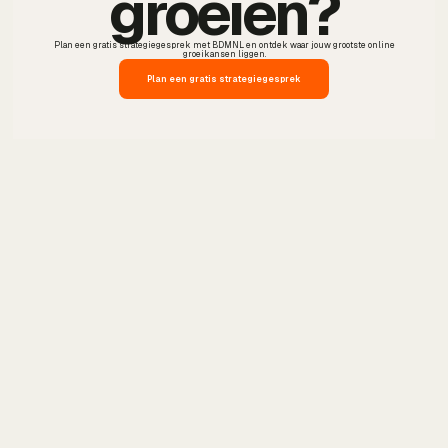
groeien?
Plan een gratis strategiegesprek met BDMNL en ontdek waar jouw grootste online
groeikansen liggen.
Plan een gratis strategiegesprek