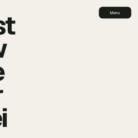
st
Menu
w
e
r
i