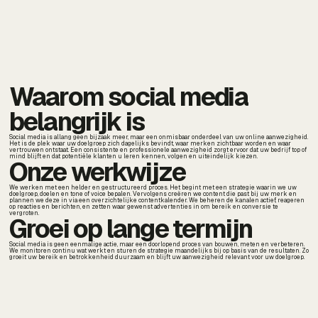
Waarom social media
belangrijk is
Social media is allang geen bijzaak meer, maar een onmisbaar onderdeel van uw online aanwezigheid.
Het is de plek waar uw doelgroep zich dagelijks bevindt, waar merken zichtbaar worden en waar
vertrouwen ontstaat. Een consistente en professionele aanwezigheid zorgt ervoor dat uw bedrijf top of
mind blijft en dat potentiële klanten u leren kennen, volgen en uiteindelijk kiezen.
Onze werkwijze
We werken met een helder en gestructureerd proces. Het begint met een strategie waarin we uw
doelgroep, doelen en tone of voice bepalen. Vervolgens creëren we content die past bij uw merk en
plannen we deze in via een overzichtelijke contentkalender. We beheren de kanalen actief, reageren
op reacties en berichten, en zetten waar gewenst advertenties in om bereik en conversie te
vergroten.
Groei op lange termijn
Social media is geen eenmalige actie, maar een doorlopend proces van bouwen, meten en verbeteren.
We monitoren continu wat werkt en sturen de strategie maandelijks bij op basis van de resultaten. Zo
groeit uw bereik en betrokkenheid duurzaam en blijft uw aanwezigheid relevant voor uw doelgroep.