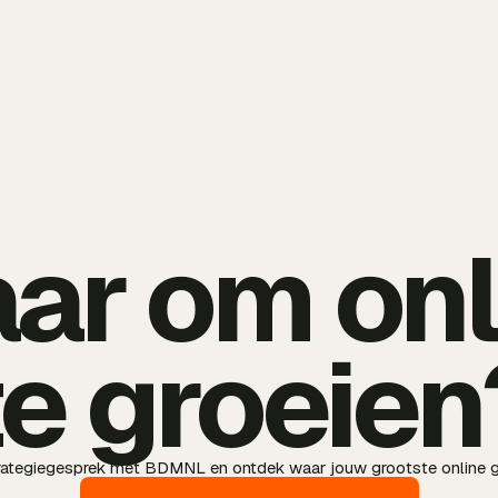
aar om onl
te groeien
trategiegesprek met BDMNL en ontdek waar jouw grootste online g