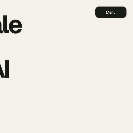
le
Menu
I