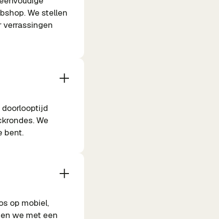
 eenvoudige
ebshop. We stellen
r verrassingen
 doorlooptijd
ckrondes. We
e bent.
os op mobiel,
rpen we met een