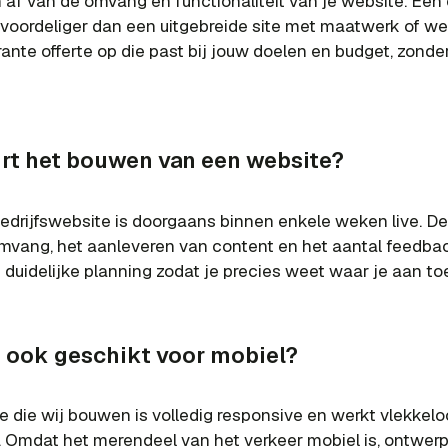
af van de omvang en functionaliteit van je website. Een
s voordeliger dan een uitgebreide site met maatwerk of w
rante offerte op die past bij jouw doelen en budget, zonde
rt het bouwen van een website?
drijfswebsite is doorgaans binnen enkele weken live. De
mvang, het aanleveren van content en het aantal feedba
duidelijke planning zodat je precies weet waar je aan to
e ook geschikt voor mobiel?
e die wij bouwen is volledig responsive en werkt vlekkelo
. Omdat het merendeel van het verkeer mobiel is, ontwe