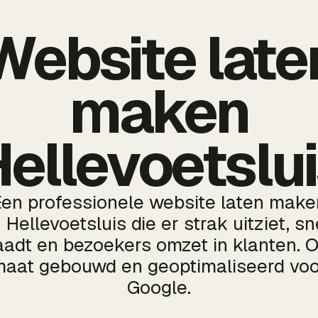
Website late
maken
ellevoetslu
Een professionele website laten make
n Hellevoetsluis die er strak uitziet, sn
aadt en bezoekers omzet in klanten. 
maat gebouwd en geoptimaliseerd voo
Google.