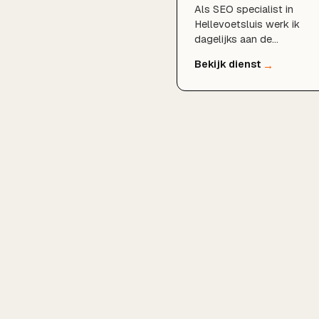
Als SEO specialist in
Hellevoetsluis werk ik
dagelijks aan de
vindbaarheid van lokale
bedrijven. Door technisch
SEO, doordacht
zoekwoordenonderzoek,
een sterk Google
Bedrijfsprofiel en lokale
content zorg ik voor
duurzame groei in organis
verkeer, zodat onderneme
in Hellevoetsluis en
omgeving beter gevonde
worden door hun klanten.