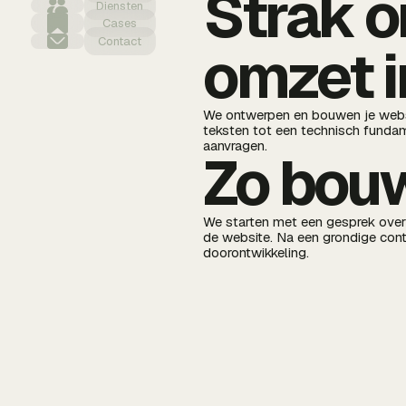
Strak o
Diensten
Cases
Contact
omzet i
We ontwerpen en bouwen je websi
teksten tot een technisch fundame
aanvragen.
Zo bouw
We starten met een gesprek ove
de website. Na een grondige contr
doorontwikkeling.