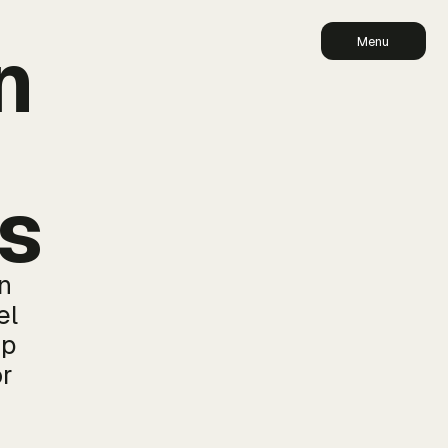
n
Menu
is
n
el
Op
r