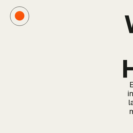
H
i
l