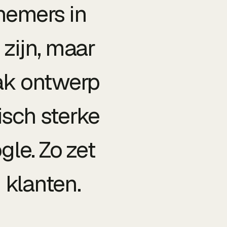
nemers in
 zijn, maar
rak ontwerp
isch sterke
gle. Zo zet
 klanten.