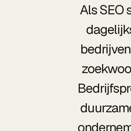
Als SEO s
dagelijk
bedrijve
zoekwoor
Bedrijfspr
duurzame 
onderneme