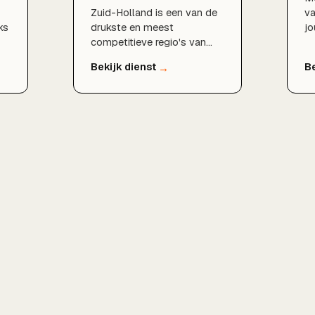
Zuid-Holland is een van de
v
ks
drukste en meest
jo
competitieve regio's van
li
Nederland. Als SEO
ho
t
specialist help ik bedrijven
vr
in Rotterdam, Den Haag,
ve
Delft, Zoetermeer, Dordrecht
en de rest van de provincie
om structureel beter
n
vindbaar te worden in
Google en zo meer klanten
uit hun eigen regio aan te
trekken.