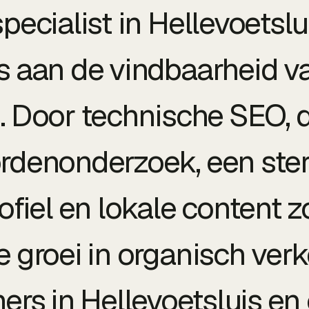
pecialist in Hellevoetslu
s aan de vindbaarheid v
n. Door technische SEO, 
denonderzoek, een ste
ofiel en lokale content z
groei in organisch verk
rs in Hellevoetsluis e