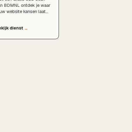
an BDMNL ontdek je waar
uw website kansen laat
ggen in Google en hoe je
ger kunt scoren, geheel
ijblijvend en zonder
rplichtingen.