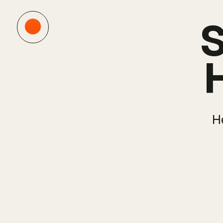
S
H
H