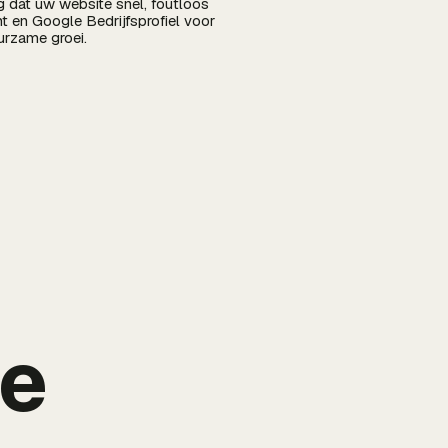
rg dat uw website snel, foutloos
t en Google Bedrijfsprofiel voor
uurzame groei.
de