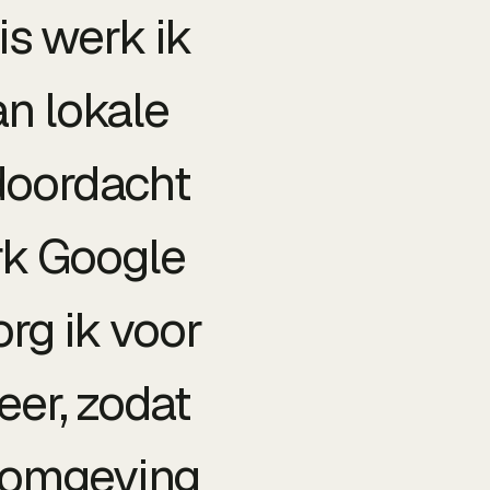
is werk ik
an lokale
doordacht
rk Google
org ik voor
eer, zodat
n omgeving