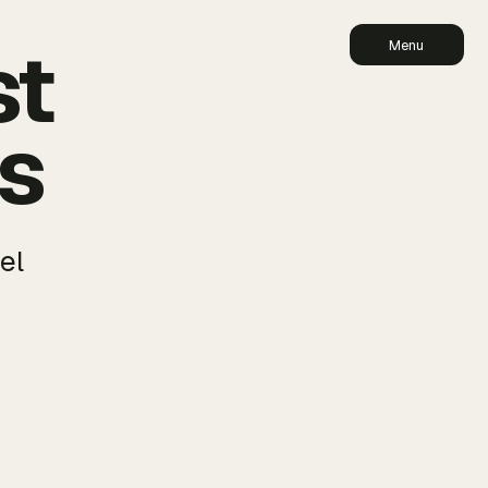
st
Menu
is
el