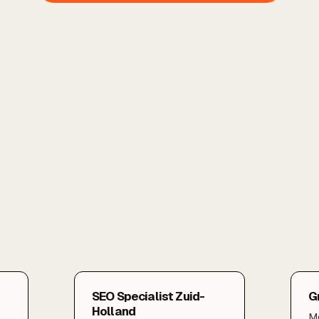
SEO Specialist Zuid-
G
Holland
Me