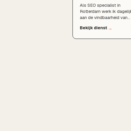
Als SEO specialist in
Rotterdam werk ik dagelij
aan de vindbaarheid van
lokale bedrijven. Door
technische SEO, doordach
zoekwoordenonderzoek,
een sterk Google
Bedrijfsprofiel en lokale
content te combineren,
zorgen wij dat u gevonde
wordt door klanten in
Rotterdam, Schiedam,
Capelle aan den IJssel en
de rest van de regio.