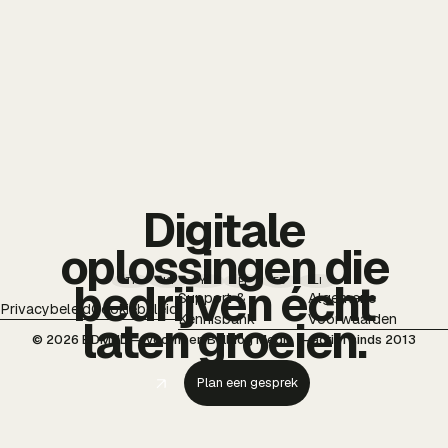
Digitale
oplossingen die
TT
IG
YT
PI
FB
LI
bedrijven écht
Support &
Algemene
Privacybeleid
Cookiebeleid
Kennisbank
Voorwaarden
laten groeien.
© 2026 BDMNL — voorheen Bulldog Media — actief sinds 2013
Plan een gesprek