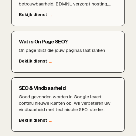
betrouwbaarheid. BDMNL verzorgt hosting,
onderhoud, beveiliging en monitoring zodat uw
website altijd optimaal presteert en u zich kunt
richten op ondernemen. Deze hubpagina
bundelt al onze hosting- en beheerdiensten in
één overzicht.
Wat is On Page SEO?
On page SEO die jouw paginas laat ranken
SEO & Vindbaarheid
Goed gevonden worden in Google levert
continu nieuwe klanten op. Wij verbeteren uw
vindbaarheid met technische SEO, sterke
content en een lokale aanpak die rendeert.