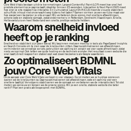
Core Web Vitals bestaan uit drie kernmetingen. Largest Contentful Paint (LCP) meet hoe snel het
grootste element op je pagina laadt, idealiter binnen 2,5 seconden. Interaction to Next Paint (INP) meet
hoe snel je site reageert op interactie. En Cumulative Layout Shift (CLS) meet de visuele stabiliteit:
schuift de inhoud niet onverwacht weg tijdens het laden? Samen vormen ze een eerlijke maat voor
hoe soepel een bezoeker je site ervaart. Wij verbeteren deze scores met snellere afbeeldingen,
schone code en stabiele opmaak, zodat ondernemers in Rotterdam, Dordrecht, Vlaardingen, Brielle,
Hellevoetsluis en heel Nederland een snelle, prettige website hebben.
Waarom snelheid invloed
heeft op je ranking
Snelheid en stabiliteit zijn geen toeval. Wij beginnen met een meting in tools als PageSpeed Insights
en Search Console om te zien waar de knelpunten zitten. Daarna optimaliseren we afbeeldingen,
verminderen we onnodige scripts, gebruiken we caching en zorgen we voor vaste afmetingen zodat
niets verspringt. Ook letten we op de hosting en de techniek eronder. Het resultaat is een website die
snel laadt, direct reageert en stabiel oogt, wat zowel bezoekers als Google waarderen.
Zo optimaliseert BDMNL
jouw Core Web Vitals
Onze aanpak voor Core Web Vitals verloopt in vier stappen. Eerst meten we je huidige scores en
sporen we de knelpunten op. Daarna optimaliseren we afbeeldingen, code en caching voor een
snellere laadtijd. Vervolgens stabiliseren we de opmaak en verbeteren we de interactiviteit. Tot slot
meten we opnieuw en borgen we de groene scores. Wil je een snelle, stabiele website die beter
rankt? Plan een gratis adviesgesprek met BDMNL.