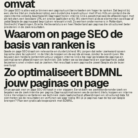
omvat
On page SEO is alles wat je binnen een pagina kunt beinvloeden om hoger te ranken. Dat begint bij
een sterke titel en meta description, een duidelijke kopstructuur met H1 en H2s, en content die de
zoekintentie volledig beantwoordt. Daarnaast horen interne links, geoptimaliseerde afbeeldingen met
alt-teksten, een leesbare URL en snelle laadtijden erbij. Wij stemmen al deze elementen op elkaar af
zodat Google de pagina goed begrijpt en relevant vindt. Zo werken ondernemers in Rotterdam,
Dordrecht, Vlaardingen, Brielle, Hellevoetsluis en heel Nederland aan paginas die structureel beter
presteren in de zoekresultaten.
Waarom on page SEO de
basis van ranken is
Goede on page SEO draait om relevantie en duidelijkheid. Wij zorgen dat ieder zoekwoord op een
logische plek terugkomt: in de titel, de koppen en de eerste alineas, zonder te overdrijven. We
bouwen een heldere contentstructuur, voegen interne links toe naar gerelateerde paginas en
optimaliseren afbeeldingen en techniek. Ook letten we op leesbaarheid en scanbaarheid, zodat
bezoekers snel vinden wat ze zoeken. Het resultaat is een pagina die zowel Google als de lezer
overtuigt.
Zo optimaliseert BDMNL
jouw paginas on page
Onze aanpak voor on page SEO verloopt in vier stappen. Eerst doen we zoekwoordenonderzoek en
bepalen we de zoekintentie per pagina. Daarna optimaliseren we de content, titels, koppen en interne
links. Vervolgens verbeteren we techniek zoals laadsnelheid, afbeeldingen en structured data. Tot
slot meten we de resultaten en verfijnen we waar nodig. Wil je je paginas naar de top van Google
brengen? Plan een gratis adviesgesprek met BDMNL.