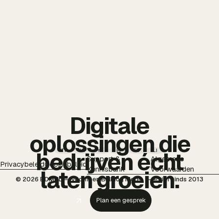
Digitale
oplossingen die
TT
IG
YT
PI
FB
LI
bedrijven écht
Support &
Algemene
Privacybeleid
Cookiebeleid
Kennisbank
Voorwaarden
laten groeien.
© 2026 BDMNL — voorheen Bulldog Media — actief sinds 2013
Plan een gesprek