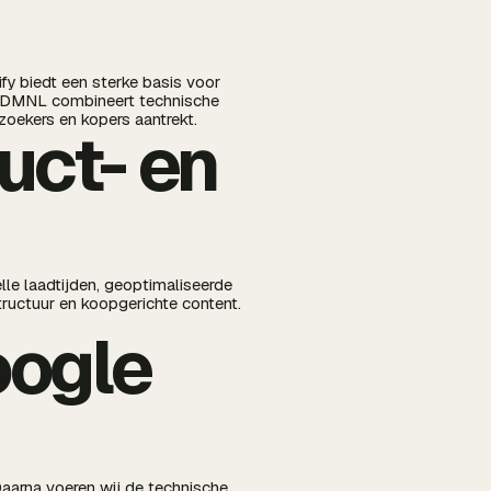
fy biedt een sterke basis voor
. BDMNL combineert technische
oekers en kopers aantrekt.
uct- en
lle laadtijden, geoptimaliseerde
tructuur en koopgerichte content.
oogle
aarna voeren wij de technische