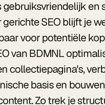
s gebruiksvriendelijk en 
 gerichte SEO blijft je 
baar voor potentiële kop
EO van BDMNL optimalise
n collectiepagina's, ver
nische basis en bouwen
content. Zo trek je struc