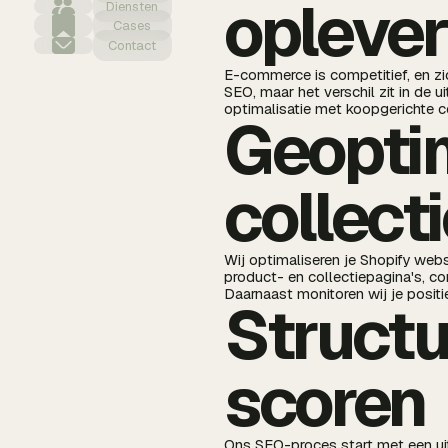
oplever
Diensten
Cases
Contact
E-commerce is competitief, en zi
SEO, maar het verschil zit in de
optimalisatie met koopgerichte c
Geoptim
collect
Wij optimaliseren je Shopify webs
product- en collectiepagina's, co
Daarnaast monitoren wij je positie
Structu
scoren
Ons SEO-proces start met een ui