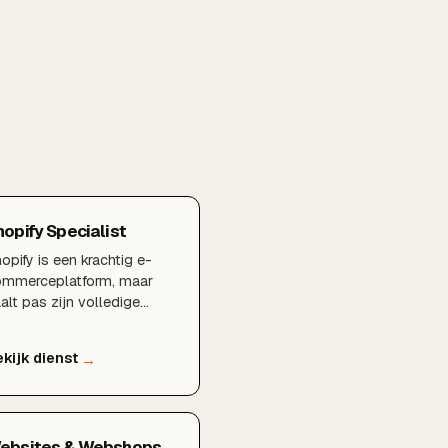
hopify Specialist
opify is een krachtig e-
ommerceplatform, maar
alt pas zijn volledige
tentieel als een specialist
t deskundig inricht en
timaliseert. Als Shopify
ecialist zorgt BDMNL
or een snelle,
nversiegerichte en goed
ebsites & Webshops