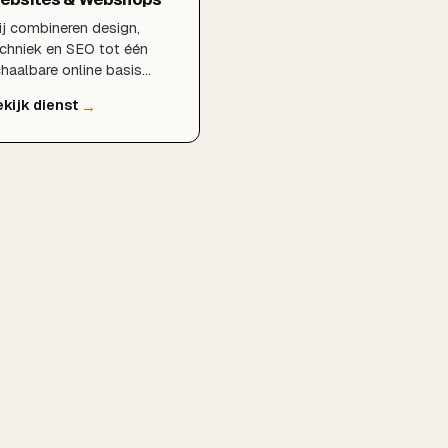
ndbare webshop die
egroeit met je ambities
j combineren design,
 structureel meer omzet
chniek en SEO tot één
aliseert.
haalbare online basis
or uw bedrijf.