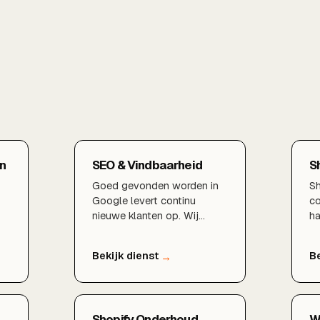
n
SEO & Vindbaarheid
S
Goed gevonden worden in
Sh
Google levert continu
c
nieuwe klanten op. Wij
ha
verbeteren uw vindbaarheid
po
met technische SEO, sterke
he
content en een lokale
op
aanpak die rendeert.
sp
i
vo
co
Shopify Onderhoud
W