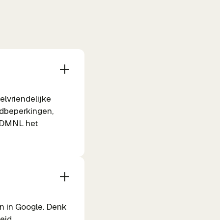
elvriendelijke
rdbeperkingen,
 BDMNL het
n in Google. Denk
eid,