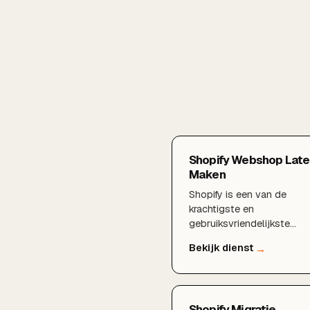
Shopify Webshop Late
Maken
Shopify is een van de
krachtigste en
gebruiksvriendelijkste
platformen voor e-
commerce. Wil je een
Shopify webshop laten
maken die niet alleen moo
oogt maar ook
Shopify Migratie