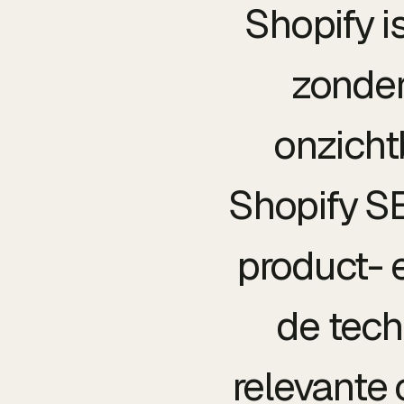
Shopify i
zonder
onzicht
Shopify S
product- e
de tech
relevante 