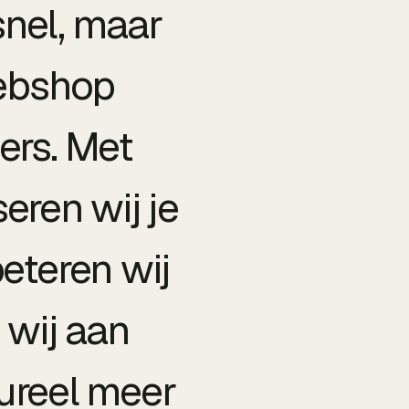
snel, maar
webshop
ers. Met
ren wij je
beteren wij
 wij aan
tureel meer