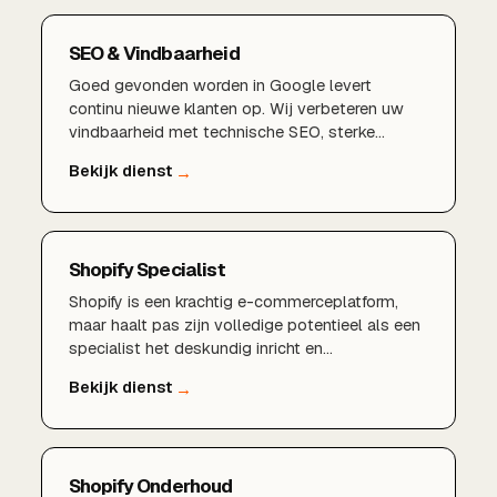
SEO & Vindbaarheid
Goed gevonden worden in Google levert
continu nieuwe klanten op. Wij verbeteren uw
vindbaarheid met technische SEO, sterke
content en een lokale aanpak die rendeert.
Shopify Specialist
Shopify is een krachtig e-commerceplatform,
maar haalt pas zijn volledige potentieel als een
specialist het deskundig inricht en
optimaliseert. Als Shopify specialist zorgt
BDMNL voor een snelle, conversiegerichte en
goed vindbare webshop die meegroeit met je
ambities en structureel meer omzet realiseert.
Shopify Onderhoud