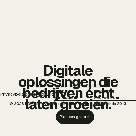
Digitale
oplossingen die
TT
IG
YT
PI
FB
LI
bedrijven écht
Support &
Algemene
Privacybeleid
Cookiebeleid
Kennisbank
Voorwaarden
laten groeien.
© 2026 BDMNL — voorheen Bulldog Media — actief sinds 2013
Plan een gesprek