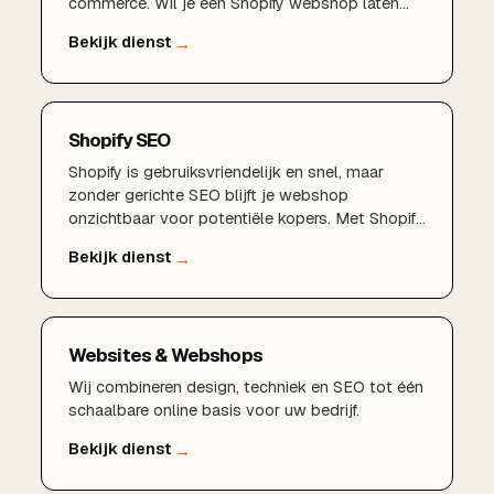
commerce. Wil je een Shopify webshop laten
maken die niet alleen mooi oogt maar ook
daadwerkelijk verkoopt? BDMNL bouwt
schaalbare, snelle en conversiegerichte Shopify
webshops, volledig afgestemd op jouw
producten en doelgroep.
Shopify SEO
Shopify is gebruiksvriendelijk en snel, maar
zonder gerichte SEO blijft je webshop
onzichtbaar voor potentiële kopers. Met Shopify
SEO van BDMNL optimaliseren wij je product-
en collectiepagina's, verbeteren wij de
technische basis en bouwen wij aan relevante
content. Zo trek je structureel meer organisch
verkeer aan.
Websites & Webshops
Wij combineren design, techniek en SEO tot één
schaalbare online basis voor uw bedrijf.