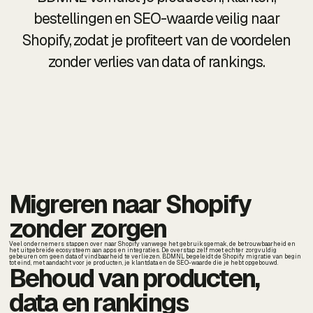
bestellingen en SEO-waarde veilig naar
Shopify, zodat je profiteert van de voordelen
zonder verlies van data of rankings.
Migreren naar Shopify
zonder zorgen
Veel ondernemers stappen over naar Shopify vanwege het gebruiksgemak, de betrouwbaarheid en
het uitgebreide ecosysteem aan apps en integraties. De overstap zelf moet echter zorgvuldig
gebeuren om geen data of vindbaarheid te verliezen. BDMNL begeleidt de Shopify migratie van begin
tot eind, met aandacht voor je producten, je klantdata en de SEO-waarde die je hebt opgebouwd.
Behoud van producten,
data en rankings