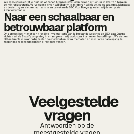
Wij analyseren eerst je huidige webshop, brengen producten, data en structuur in kaart en bepalen
de migratiestrategie. Vervolgens richten wij Shopify in, migreren wij de volledige catalogus, klantdata
en bestellingen, stellen redirects in en bewaken de SEO. Voor livegang testen wij de complete
koopflow grondig.
Naar een schaalbaar en
betrouwbaar platform
Ons proces begint met een grondige inventarisatie van je bestaande webshop en SEO-data. Daarna
richten wij de Shopify omgeving in en migreren wij producten, klanten en bestellingen. We stellen
301-redirects in waar nodig, testen de checkout en betaalmethoden en monitoren na livegang de
rankings om schommelingen direct op te vangen.
Veelgestelde
vragen
Antwoorden op de
meestgestelde vragen