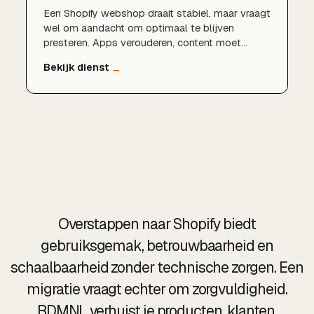
Een Shopify webshop draait stabiel, maar vraagt
wel om aandacht om optimaal te blijven
presteren. Apps verouderen, content moet
worden bijgewerkt en de conversie kan altijd
beter. Met doorlopend Shopify onderhoud
houdt BDMNL je webshop snel, actueel en
winstgevend, zodat jij je kunt richten op
verkopen.
Overstappen naar Shopify biedt
gebruiksgemak, betrouwbaarheid en
schaalbaarheid zonder technische zorgen. Een
migratie vraagt echter om zorgvuldigheid.
BDMNL verhuist je producten, klanten,