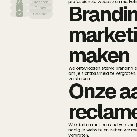
professionele website en marketi
Diensten
Brandin
Cases
Contact
marketi
maken
We ontwikkelen sterke branding en
om je zichtbaarheid te vergroten
versterken.
Onze a
reclam
We starten met een analyse van j
nodig je website en zetten we ma
vergroten.