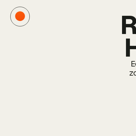
R
H
E
z