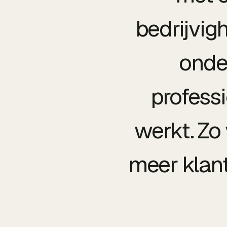
bedrijvig
onde
profess
werkt. Zo 
meer klant