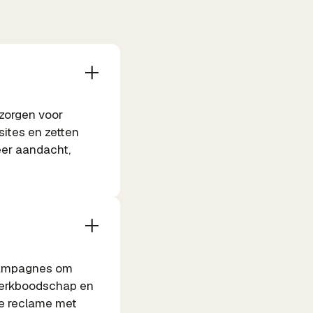
 zorgen voor
sites en zetten
eer aandacht,
 campagnes om
 merkboodschap en
eve reclame met