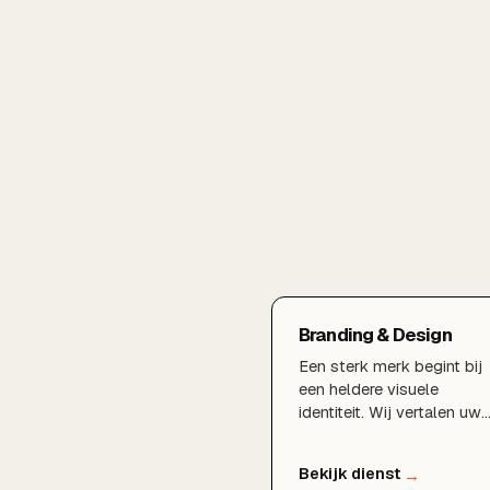
Branding & Design
Een sterk merk begint bij
een heldere visuele
identiteit. Wij vertalen uw
verhaal naar een logo,
huisstijl en uitstraling die
blijven hangen en uw mer