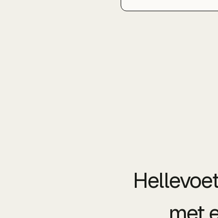
herkenbaar maken.
Hellevoe
met e