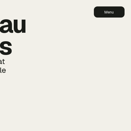
au
Menu
is
at
le