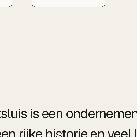
SEO, doordacht
zoekwoordenonderzoek,
een sterk Google
Bedrijfsprofiel en lokale
content zorg ik voor
duurzame groei in organisch
verkeer, zodat ondernemers
in Hellevoetsluis en
omgeving beter gevonden
worden door hun klanten.
tsluis is een ondernemen
en rijke historie en veel 