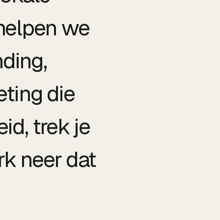
 helpen we
ding,
ting die
id, trek je
rk neer dat