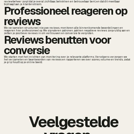
reviewbeheer zorgt dat je overal zichtbaar, betrokken en betrouwbaar bent, en dat dit meetbaar
bijdraagt aan je klantenstroom.
Professioneel reageren op
reviews
We verzamelen structureel nieuwe reviews, monitoren alle binnenkomende beoordelingen en
reageren hier professioneel op. We signaleren patronen, pakken negatieve reviews zorgvuldig aan en
zetten je positieve reviews in om vertrouwen en conversie te vergroten.
Reviews benutten voor
conversie
We starten met het inrichten van monitoring over je relevante platforms. Vervolgens verzorgen we
het verzamelen en beantwoorden van reviews en rapporteren we over scores, volume en trends, zodat
je grip houdt op je online beeld.
Veelgestelde