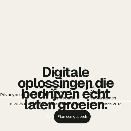
Digitale
oplossingen die
TT
IG
YT
PI
FB
LI
bedrijven écht
Support &
Algemene
Privacybeleid
Cookiebeleid
Kennisbank
Voorwaarden
laten groeien.
© 2026 BDMNL — voorheen Bulldog Media — actief sinds 2013
Plan een gesprek