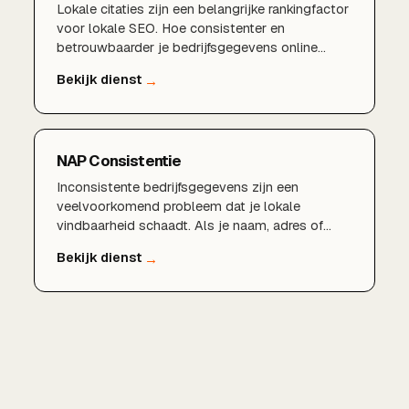
Lokale citaties zijn een belangrijke rankingfactor
voor lokale SEO. Hoe consistenter en
betrouwbaarder je bedrijfsgegevens online
vermeld staan, hoe meer vertrouwen Google in
je onderneming heeft. Wij bouwen en beheren
citaties die jouw lokale positie versterken.
NAP Consistentie
Inconsistente bedrijfsgegevens zijn een
veelvoorkomend probleem dat je lokale
vindbaarheid schaadt. Als je naam, adres of
telefoonnummer verschillend vermeld staat op
websites en in gidsen, raakt Google in de war.
NAP-consistentie lost dit op en versterkt je
lokale SEO-fundament.