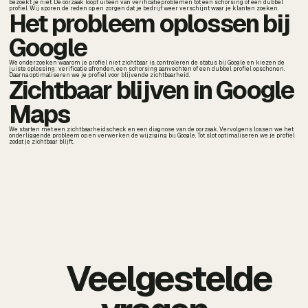
bezoekt je niet. De oorzaak loopt uiteen van verificatieproblemen tot een schorsing of een dubbel
profiel. Wij sporen de reden op en zorgen dat je bedrijf weer verschijnt waar je klanten zoeken.
Het probleem oplossen bij
Google
We onderzoeken waarom je profiel niet zichtbaar is, controleren de status bij Google en kiezen de
juiste oplossing: verificatie afronden, een schorsing aanvechten of een dubbel profiel opschonen.
Daarna optimaliseren we je profiel voor blijvende zichtbaarheid.
Zichtbaar blijven in Google
Maps
We starten met een zichtbaarheidscheck en een diagnose van de oorzaak. Vervolgens lossen we het
onderliggende probleem op en verwerken de wijziging bij Google. Tot slot optimaliseren we je profiel
zodat je zichtbaar blijft.
Veelgestelde