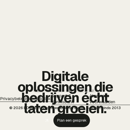
Digitale
oplossingen die
TT
IG
YT
PI
FB
LI
bedrijven écht
Support &
Algemene
Privacybeleid
Cookiebeleid
Kennisbank
Voorwaarden
laten groeien.
© 2026 BDMNL — voorheen Bulldog Media — actief sinds 2013
Plan een gesprek