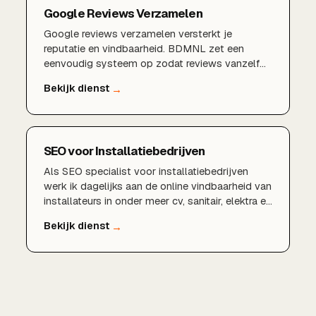
Google Reviews Verzamelen
Google reviews verzamelen versterkt je
reputatie en vindbaarheid. BDMNL zet een
eenvoudig systeem op zodat reviews vanzelf
binnenkomen.
SEO voor Installatiebedrijven
Als SEO specialist voor installatiebedrijven
werk ik dagelijks aan de online vindbaarheid van
installateurs in onder meer cv, sanitair, elektra en
duurzame techniek. Met technische SEO, lokaal
zoekwoordenonderzoek, een sterk Google
Bedrijfsprofiel en heldere content zorg ik dat uw
bedrijf gevonden wordt door opdrachtgevers
die op zoek zijn naar een betrouwbare
installateur in uw werkgebied.