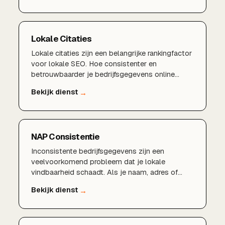
Lokale Citaties
Lokale citaties zijn een belangrijke rankingfactor
voor lokale SEO. Hoe consistenter en
betrouwbaarder je bedrijfsgegevens online
vermeld staan, hoe meer vertrouwen Google in
je onderneming heeft. Wij bouwen en beheren
citaties die jouw lokale positie versterken.
NAP Consistentie
Inconsistente bedrijfsgegevens zijn een
veelvoorkomend probleem dat je lokale
vindbaarheid schaadt. Als je naam, adres of
telefoonnummer verschillend vermeld staat op
websites en in gidsen, raakt Google in de war.
NAP-consistentie lost dit op en versterkt je
lokale SEO-fundament.