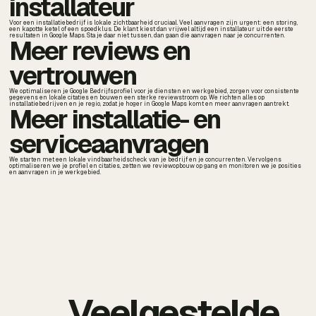
installateur
Voor een installatiebedrijf is lokale zichtbaarheid cruciaal. Veel aanvragen zijn urgent: een storing,
een kapotte ketel of een spoedklus. De klant kiest dan vrijwel altijd een installateur uit de eerste
resultaten in Google Maps. Sta je daar niet tussen, dan gaan die aanvragen naar je concurrenten.
Meer reviews en
vertrouwen
We optimaliseren je Google Bedrijfsprofiel voor je diensten en werkgebied, zorgen voor consistente
gegevens en lokale citaties en bouwen een sterke reviewstroom op. We richten alles op
installatiebedrijven en je regio, zodat je hoger in Google Maps komt en meer aanvragen aantrekt.
Meer installatie- en
serviceaanvragen
We starten met een lokale vindbaarheidscheck van je bedrijf en je concurrenten. Vervolgens
optimaliseren we je profiel en citaties, zetten we reviewopbouw op gang en monitoren we je posities
en aanvragen in je werkgebied.
Veelgestelde