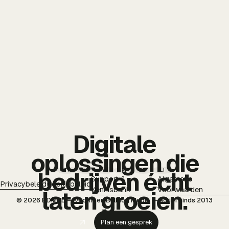
Digitale
oplossingen die
TT
IG
YT
PI
FB
LI
bedrijven écht
Support &
Algemene
Privacybeleid
Cookiebeleid
Kennisbank
Voorwaarden
laten groeien.
© 2026 BDMNL — voorheen Bulldog Media — actief sinds 2013
Plan een gesprek