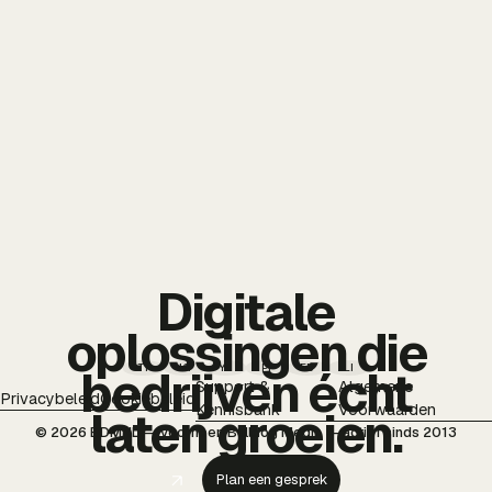
Digitale
oplossingen die
TT
IG
YT
PI
FB
LI
bedrijven écht
Support &
Algemene
Privacybeleid
Cookiebeleid
Kennisbank
Voorwaarden
laten groeien.
© 2026 BDMNL — voorheen Bulldog Media — actief sinds 2013
Plan een gesprek