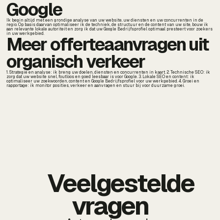
Google
Ik begin altijd met een grondige analyse van uw website, uw diensten en uw concurrenten in de
regio. Op basis daarvan optimaliseer ik de techniek, de structuur en de content van uw site, bouw ik
aan relevante lokale autoriteit en zorg ik dat uw Google Bedrijfsprofiel optimaal presteert voor zoekers
in uw werkgebied.
Meer offerteaanvragen uit
organisch verkeer
1. Strategie en analyse: ik breng uw doelen, diensten en concurrenten in kaart. 2. Technische SEO: ik
zorg dat uw website snel, foutloos en goed leesbaar is voor Google. 3. Lokale SEO en content: ik
optimaliseer uw zoekwoorden, content en Google Bedrijfsprofiel voor uw werkgebied. 4. Groei en
rapportage: ik monitor posities, verkeer en aanvragen en stuur bij voor duurzame groei.
Veelgestelde
vragen