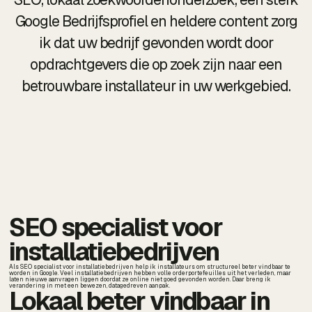
Google Bedrijfsprofiel en heldere content zorg
ik dat uw bedrijf gevonden wordt door
opdrachtgevers die op zoek zijn naar een
betrouwbare installateur in uw werkgebied.
SEO specialist voor
installatiebedrijven
Als SEO specialist voor installatiebedrijven help ik installateurs om structureel beter vindbaar te
worden in Google. Veel installatiebedrijven hebben volle orderportefeuilles uit het verleden, maar
laten nieuwe aanvragen liggen doordat ze online niet goed gevonden worden. Daar breng ik
verandering in met een bewezen, datagedreven aanpak.
Lokaal beter vindbaar in