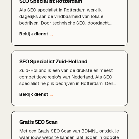
SEO Specialist Rotterdam
Als SEO specialist in Rotterdam werk ik
dagelijks aan de vindbaarheid van lokale
bedrijven. Door technische SEO, doordacht
zoekwoordenonderzoek, een sterk Google
Bedrijfsprofiel en lokale content te combineren,
zorgen wij dat u gevonden wordt door klanten in
Rotterdam, Schiedam, Capelle aan den IJssel en
de rest van de regio.
SEO Specialist Zuid-Holland
Zuid-Holland is een van de drukste en meest
competitieve regio's van Nederland. Als SEO
specialist help ik bedrijven in Rotterdam, Den
Haag, Delft, Zoetermeer, Dordrecht en de rest
van de provincie om structureel beter vindbaar
te worden in Google en zo meer klanten uit hun
eigen regio aan te trekken.
Gratis SEO Scan
Met een Gratis SEO Scan van BDMNL ontdek je
waar jouw website kansen laat liggen in Google