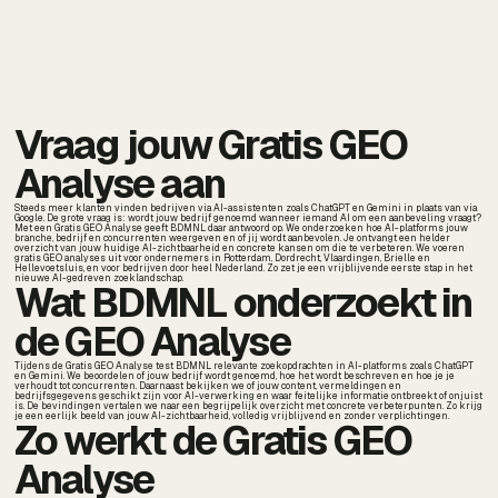
Vraag jouw Gratis GEO
Analyse aan
Steeds meer klanten vinden bedrijven via AI-assistenten zoals ChatGPT en Gemini in plaats van via
Google. De grote vraag is: wordt jouw bedrijf genoemd wanneer iemand AI om een aanbeveling vraagt?
Met een Gratis GEO Analyse geeft BDMNL daar antwoord op. We onderzoeken hoe AI-platforms jouw
branche, bedrijf en concurrenten weergeven en of jij wordt aanbevolen. Je ontvangt een helder
overzicht van jouw huidige AI-zichtbaarheid en concrete kansen om die te verbeteren. We voeren
gratis GEO analyses uit voor ondernemers in Rotterdam, Dordrecht, Vlaardingen, Brielle en
Hellevoetsluis, en voor bedrijven door heel Nederland. Zo zet je een vrijblijvende eerste stap in het
nieuwe AI-gedreven zoeklandschap.
Wat BDMNL onderzoekt in
de GEO Analyse
Tijdens de Gratis GEO Analyse test BDMNL relevante zoekopdrachten in AI-platforms zoals ChatGPT
en Gemini. We beoordelen of jouw bedrijf wordt genoemd, hoe het wordt beschreven en hoe je je
verhoudt tot concurrenten. Daarnaast bekijken we of jouw content, vermeldingen en
bedrijfsgegevens geschikt zijn voor AI-verwerking en waar feitelijke informatie ontbreekt of onjuist
is. De bevindingen vertalen we naar een begrijpelijk overzicht met concrete verbeterpunten. Zo krijg
je een eerlijk beeld van jouw AI-zichtbaarheid, volledig vrijblijvend en zonder verplichtingen.
Zo werkt de Gratis GEO
Analyse