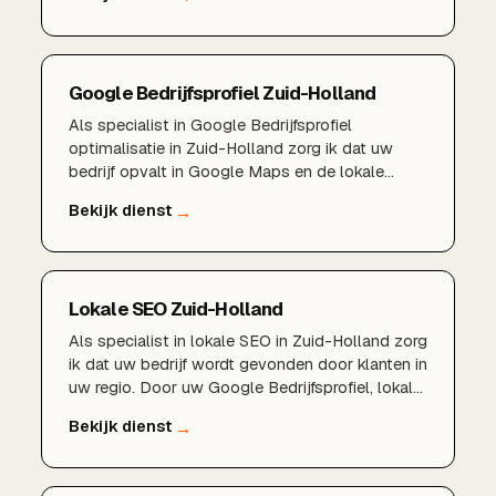
informatie, fotos en reviews is vaak het eerste
wat klanten in Rotterdam van u zien, en bepaalt
of ze voor u kiezen.
Google Bedrijfsprofiel Zuid-Holland
Als specialist in Google Bedrijfsprofiel
optimalisatie in Zuid-Holland zorg ik dat uw
bedrijf opvalt in Google Maps en de lokale
zoekresultaten. Een sterk profiel met goede
informatie, fotos en reviews is vaak het eerste
wat klanten in uw regio van u zien, en bepaalt of
ze voor u kiezen.
Lokale SEO Zuid-Holland
Als specialist in lokale SEO in Zuid-Holland zorg
ik dat uw bedrijf wordt gevonden door klanten in
uw regio. Door uw Google Bedrijfsprofiel, lokale
zoekwoorden en regionale content te
optimaliseren, verschijnt u hoger in de lokale
zoekresultaten en op Google Maps in heel Zuid-
Holland.