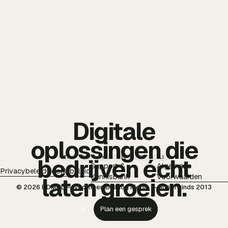
Digitale
oplossingen die
TT
IG
YT
PI
FB
LI
bedrijven écht
Support &
Algemene
Privacybeleid
Cookiebeleid
Kennisbank
Voorwaarden
laten groeien.
© 2026 BDMNL — voorheen Bulldog Media — actief sinds 2013
Plan een gesprek