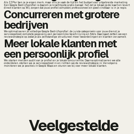
Als ZZP'er ben je je eigen merk, maar mis je vaak de tijd en het budget voor uitgebreide marketing.
Een Google Bedrijfsprofiel is daarom je krachtigste gratis kanaal: het zet je lokaal op de kaart en levert
direct klanten op. Wij zorgen dat jouw profiel compleet, professioneel en goed vindbaar is in je regio.
Concurreren met grotere
bedrijven
We optimaliseren je volledige Google Bedrijfsprofiel: de juiste categorieën voor jouw dienst, je
servicegebied, complete gegevens, een persoonlijke beschrijving en foto's. Daarnaast zetten we een
reviewstrategie op zodat je als zelfstandige structureel meer beoordelingen en klanten verzamelt.
Meer lokale klanten met
een persoonlijk profiel
We starten met een audit van je profiel en je lokale concurrentie. Daarna optimaliseren we alle
onderdelen, stellen we je servicegebied in en richten we de reviewstrategie in. Vervolgens
monitoren we je posities in Google Maps en sturen we bij voor meer lokale klanten.
Veelgestelde