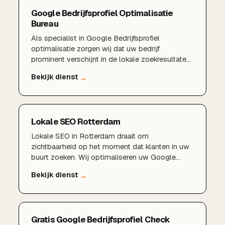
Google Bedrijfsprofiel Optimalisatie
Bureau
Als specialist in Google Bedrijfsprofiel
optimalisatie zorgen wij dat uw bedrijf
prominent verschijnt in de lokale zoekresultaten
en in Google Maps. Van een volledig ingericht
profiel en sterke reviews tot lokale
zoekwoorden en regelmatige updates: wij halen
het maximale uit uw aanwezigheid in Google.
Lokale SEO Rotterdam
Lokale SEO in Rotterdam draait om
zichtbaarheid op het moment dat klanten in uw
buurt zoeken. Wij optimaliseren uw Google
Bedrijfsprofiel, bouwen lokale content en
autoriteit op en zorgen dat u verschijnt in de
kaart- en zoekresultaten voor Rotterdam,
Schiedam en Capelle aan den IJssel.
Gratis Google Bedrijfsprofiel Check