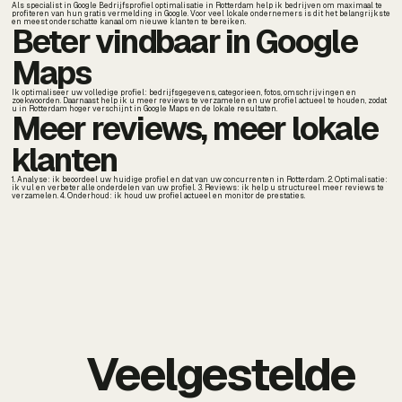
Als specialist in Google Bedrijfsprofiel optimalisatie in Rotterdam help ik bedrijven om maximaal te
profiteren van hun gratis vermelding in Google. Voor veel lokale ondernemers is dit het belangrijkste
en meest onderschatte kanaal om nieuwe klanten te bereiken.
Beter vindbaar in Google
Maps
Ik optimaliseer uw volledige profiel: bedrijfsgegevens, categorieen, fotos, omschrijvingen en
zoekwoorden. Daarnaast help ik u meer reviews te verzamelen en uw profiel actueel te houden, zodat
u in Rotterdam hoger verschijnt in Google Maps en de lokale resultaten.
Meer reviews, meer lokale
klanten
1. Analyse: ik beoordeel uw huidige profiel en dat van uw concurrenten in Rotterdam. 2. Optimalisatie:
ik vul en verbeter alle onderdelen van uw profiel. 3. Reviews: ik help u structureel meer reviews te
verzamelen. 4. Onderhoud: ik houd uw profiel actueel en monitor de prestaties.
Veelgestelde