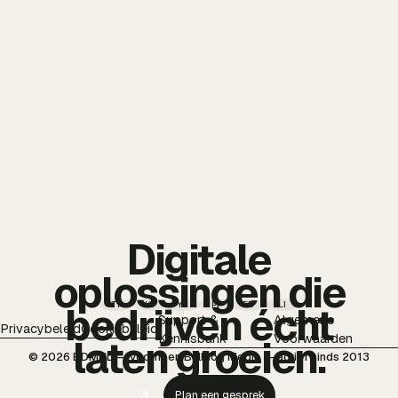
Digitale
oplossingen die
TT
IG
YT
PI
FB
LI
bedrijven écht
Support &
Algemene
Privacybeleid
Cookiebeleid
Kennisbank
Voorwaarden
laten groeien.
© 2026 BDMNL — voorheen Bulldog Media — actief sinds 2013
Plan een gesprek