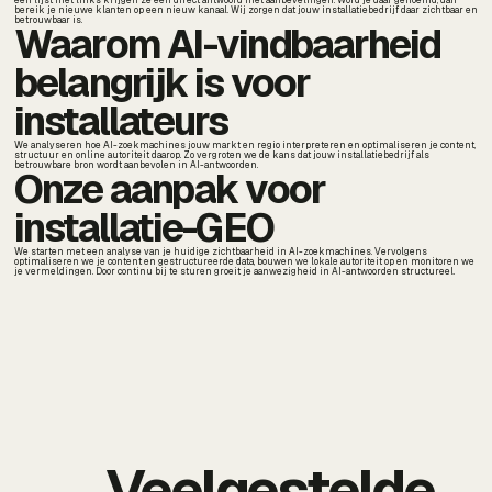
een lijst met links krijgen ze een direct antwoord met aanbevelingen. Word je daar genoemd, dan
bereik je nieuwe klanten op een nieuw kanaal. Wij zorgen dat jouw installatiebedrijf daar zichtbaar en
betrouwbaar is.
Waarom AI-vindbaarheid
belangrijk is voor
installateurs
We analyseren hoe AI-zoekmachines jouw markt en regio interpreteren en optimaliseren je content,
structuur en online autoriteit daarop. Zo vergroten we de kans dat jouw installatiebedrijf als
betrouwbare bron wordt aanbevolen in AI-antwoorden.
Onze aanpak voor
installatie-GEO
We starten met een analyse van je huidige zichtbaarheid in AI-zoekmachines. Vervolgens
optimaliseren we je content en gestructureerde data, bouwen we lokale autoriteit op en monitoren we
je vermeldingen. Door continu bij te sturen groeit je aanwezigheid in AI-antwoorden structureel.
Veelgestelde