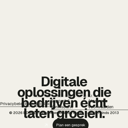
Digitale
oplossingen die
TT
IG
YT
PI
FB
LI
bedrijven écht
Support &
Algemene
Privacybeleid
Cookiebeleid
Kennisbank
Voorwaarden
laten groeien.
© 2026 BDMNL — voorheen Bulldog Media — actief sinds 2013
Plan een gesprek