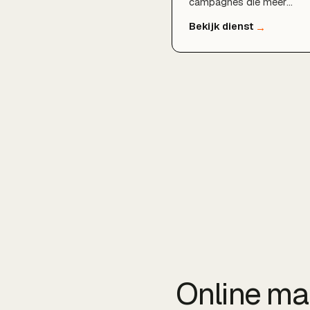
campagnes die meer
bezoekers, leads en klant
opleveren.
Online ma