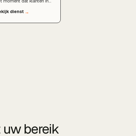
t moment dat klanten in
 buurt zoeken. Wij
timaliseren uw Google
drijfsprofiel, bouwen
kale content en autoriteit
 en zorgen dat u
rschijnt in de kaart- en
ekresultaten voor
tterdam, Schiedam en
pelle aan den IJssel.
 uw bereik