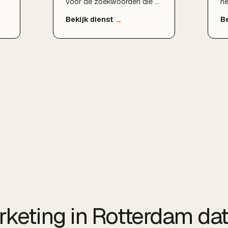
voor de zoekwoorden die er
he
en
voor uw bedrijf toe doen.
uw
Waar SEO tijd kost, levert
op
Google Ads direct
Be
zichtbaarheid en verkeer op.
lo
BDMNL zet datagedreven
op
campagnes op die uw
ve
budget zo efficient mogelijk
zo
omzetten in leads,
Ro
aanvragen en omzet.
Ca
rketing in Rotterdam dat