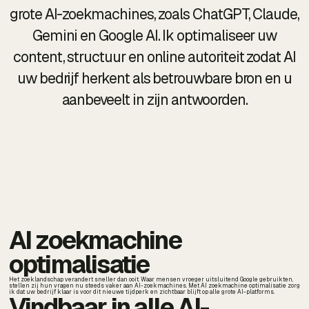
grote AI-zoekmachines, zoals ChatGPT, Claude,
Gemini en Google AI. Ik optimaliseer uw
content, structuur en online autoriteit zodat AI
uw bedrijf herkent als betrouwbare bron en u
aanbeveelt in zijn antwoorden.
AI zoekmachine
optimalisatie
Het zoeklandschap verandert sneller dan ooit. Waar mensen vroeger uitsluitend Google gebruikten,
stellen zij hun vragen nu steeds vaker aan AI-zoekmachines. Met AI zoekmachine optimalisatie zorg
ik dat uw bedrijf klaar is voor dit nieuwe tijdperk en zichtbaar blijft op alle grote AI-platforms.
Vindbaar in alle AI-