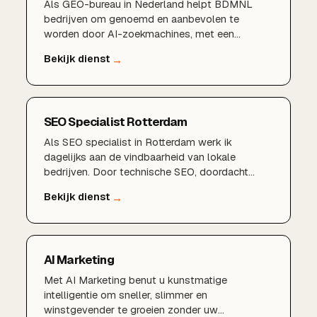
Als GEO-bureau in Nederland helpt BDMNL
bedrijven om genoemd en aanbevolen te
worden door AI-zoekmachines, met een
bewezen aanpak en lokale expertise.
SEO Specialist Rotterdam
Als SEO specialist in Rotterdam werk ik
dagelijks aan de vindbaarheid van lokale
bedrijven. Door technische SEO, doordacht
zoekwoordenonderzoek, een sterk Google
Bedrijfsprofiel en lokale content te combineren,
zorgen wij dat u gevonden wordt door klanten in
Rotterdam, Schiedam, Capelle aan den IJssel en
de rest van de regio.
AI Marketing
Met AI Marketing benut u kunstmatige
intelligentie om sneller, slimmer en
winstgevender te groeien zonder uw