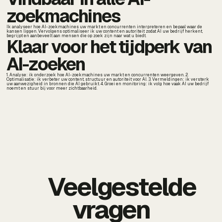
zoekmachines
Ik analyseer hoe AI-zoekmachines uw markt en concurrenten interpreteren en bepaal waar de
kansen liggen. Vervolgens optimaliseer ik uw content en autoriteit zodat AI uw bedrijf herkent,
begrijpt en aanbeveelt aan mensen die op zoek zijn naar wat u biedt.
Klaar voor het tijdperk van
AI-zoeken
1. Analyse: ik onderzoek hoe AI-zoekmachines uw markt en concurrenten weergeven. 2.
Optimalisatie: ik verbeter uw content, structuur en autoriteit voor AI. 3. Vermeldingen: ik versterk
uw aanwezigheid in bronnen die AI gebruikt. 4. Groei en monitoring: ik volg hoe vaak AI uw bedrijf
noemt en stuur bij voor meer zichtbaarheid.
Veelgestelde
vragen