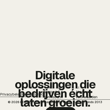
Digitale
oplossingen die
TT
IG
YT
PI
FB
LI
bedrijven écht
Support &
Algemene
Privacybeleid
Cookiebeleid
Kennisbank
Voorwaarden
laten groeien.
© 2026 BDMNL — voorheen Bulldog Media — actief sinds 2013