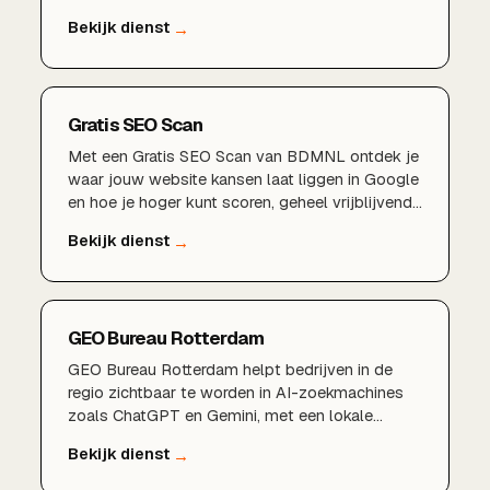
marketingbudget te verspillen.AI-gedreven
marketingstrategieSlimme content met
kunstmatige intelligentieGeautomatiseerde
advertenties en campagnesVoorspellende data-
analyse en targetingMeer rendement uit uw
Gratis SEO Scan
marketingbudget
Met een Gratis SEO Scan van BDMNL ontdek je
waar jouw website kansen laat liggen in Google
en hoe je hoger kunt scoren, geheel vrijblijvend
en zonder verplichtingen.
GEO Bureau Rotterdam
GEO Bureau Rotterdam helpt bedrijven in de
regio zichtbaar te worden in AI-zoekmachines
zoals ChatGPT en Gemini, met een lokale
aanpak en korte lijnen.