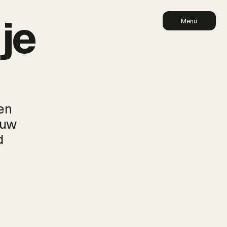
je
Menu
en
ouw
d