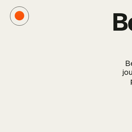
B
B
jo