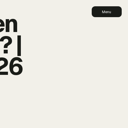
en
Menu
 |
26