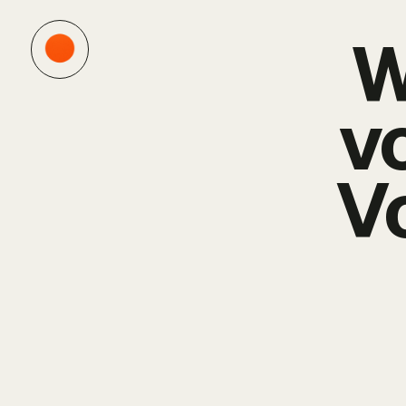
W
v
V