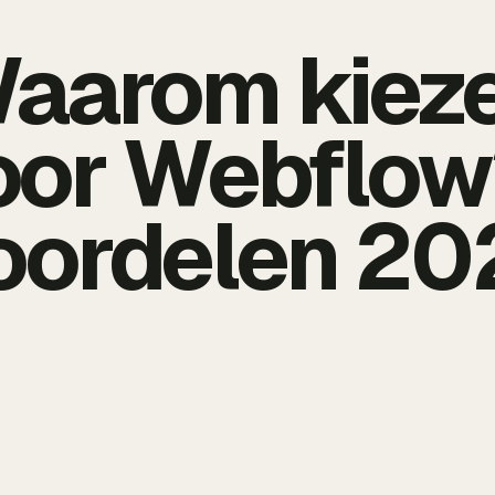
aarom kiez
oor Webflow?
oordelen 20