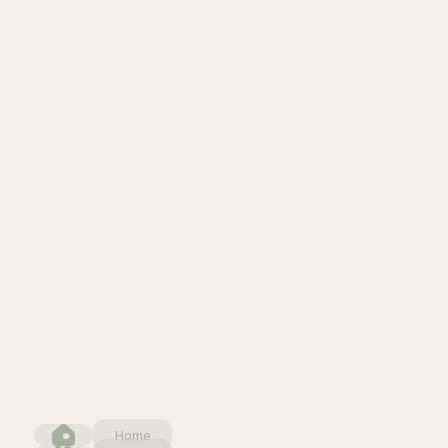
is
Home