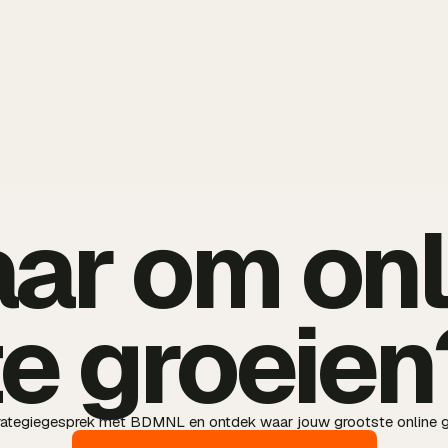
aar om onl
te groeien
trategiegesprek met BDMNL en ontdek waar jouw grootste online g