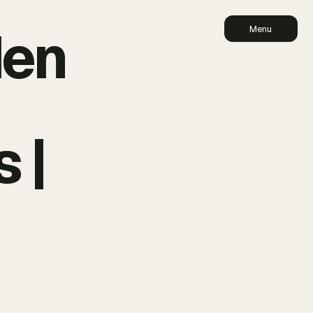
den
Menu
 |