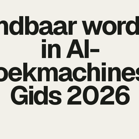
ndbaar wor
in AI-
oekmachines
Gids 2026