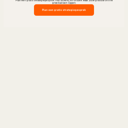
Plan een gratis strategiegesprek met BDMNL en ontdek waar jouw grootste online
groeikansen liggen.
Plan een gratis strategiegesprek