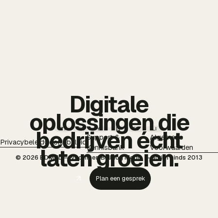
Digitale
oplossingen die
TT
IG
YT
PI
FB
LI
bedrijven écht
Support &
Algemene
Privacybeleid
Cookiebeleid
Kennisbank
Voorwaarden
laten groeien.
© 2026 BDMNL — voorheen Bulldog Media — actief sinds 2013
Plan een gesprek