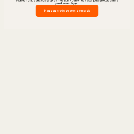
Plan een gratis strategiegesprek met BDMNL en ontdek waar jouw grootste online
groeikansen liggen.
Plan een gratis strategiegesprek