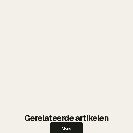
ARTIKEL DOOR
BDMNL — Webdesign & SEO
BDMNL is een modern digitaal bureau uit
Brielle gespecialiseerd in Webflow websites,
SEO, branding en online marketing. Met een
focus op snelheid, conversie en lokale
vindbaarheid helpt BDMNL ondernemers
groeien met sterke online oplossingen die
resultaat opleveren.
Gerelateerde artikelen
Menu