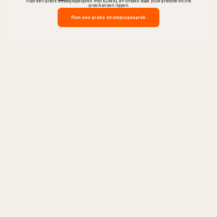
Plan een gratis strategiegesprek met BDMNL en ontdek waar jouw grootste online
groeikansen liggen.
Plan een gratis strategiegesprek