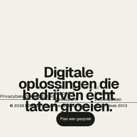
Digitale
oplossingen die
TT
IG
YT
PI
FB
LI
bedrijven écht
Support &
Algemene
Privacybeleid
Cookiebeleid
Kennisbank
Voorwaarden
laten groeien.
© 2026 BDMNL — voorheen Bulldog Media — actief sinds 2013
Plan een gesprek