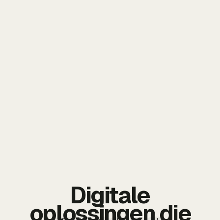
Digitale
oplossingen die
TT
IG
YT
PI
FB
LI