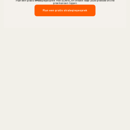
Plan een gratis strategiegesprek met BDMNL en ontdek waar jouw grootste online
groeikansen liggen.
Plan een gratis strategiegesprek