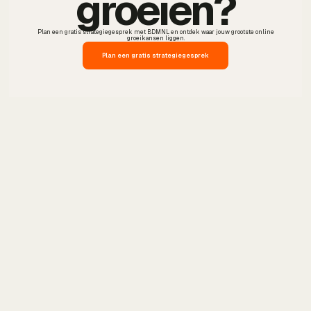
groeien?
Plan een gratis strategiegesprek met BDMNL en ontdek waar jouw grootste online
groeikansen liggen.
Plan een gratis strategiegesprek