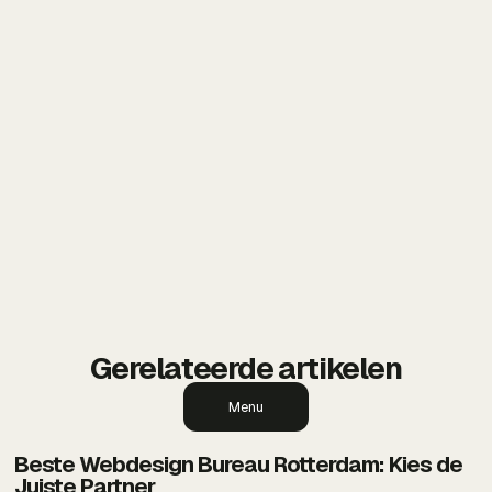
ARTIKEL DOOR
BDMNL — Webdesign & SEO
BDMNL is een modern digitaal bureau uit
Brielle gespecialiseerd in Webflow websites,
SEO, branding en online marketing. Met een
focus op snelheid, conversie en lokale
vindbaarheid helpt BDMNL ondernemers
groeien met sterke online oplossingen die
resultaat opleveren.
Gerelateerde artikelen
Menu
Beste Webdesign Bureau Rotterdam: Kies de
Juiste Partner