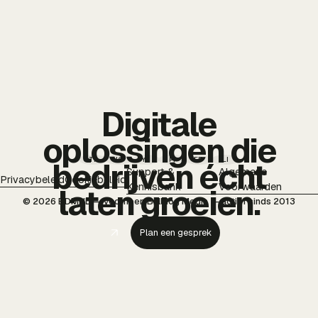
Digitale
oplossingen die
TT
IG
YT
PI
FB
LI
bedrijven écht
Support &
Algemene
Privacybeleid
Cookiebeleid
Kennisbank
Voorwaarden
laten groeien.
© 2026 BDMNL — voorheen Bulldog Media — actief sinds 2013
Plan een gesprek