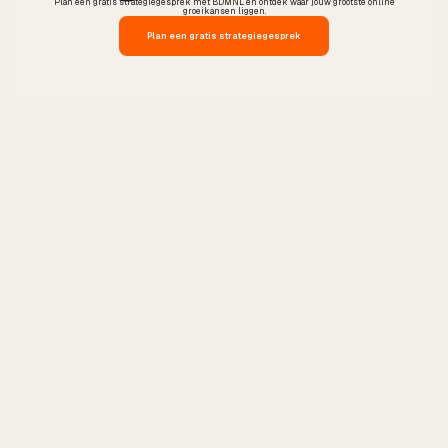
Plan een gratis strategiegesprek met BDMNL en ontdek waar jouw grootste online
groeikansen liggen.
Plan een gratis strategiegesprek