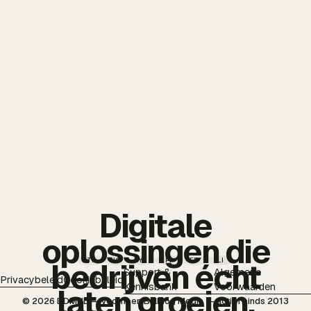
Digitale
oplossingen die
TT
IG
YT
PI
FB
LI
bedrijven écht
Support &
Algemene
Privacybeleid
Cookiebeleid
Kennisbank
Voorwaarden
laten groeien.
© 2026 BDMNL — voorheen Bulldog Media — actief sinds 2013