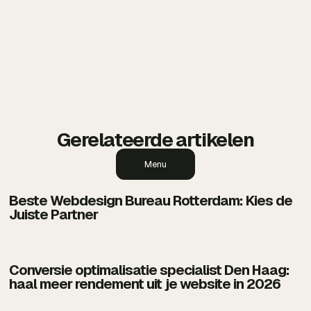
SEO, branding en online marketing. Met een
focus op snelheid, conversie en lokale
vindbaarheid helpt BDMNL ondernemers
groeien met sterke online oplossingen die
resultaat opleveren.
Gerelateerde artikelen
Menu
Beste Webdesign Bureau Rotterdam: Kies de
Juiste Partner
Conversie optimalisatie specialist Den Haag:
haal meer rendement uit je website in 2026