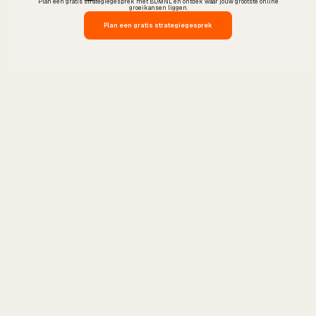
Plan een gratis strategiegesprek met BDMNL en ontdek waar jouw grootste online
groeikansen liggen.
Plan een gratis strategiegesprek
SEO bureau