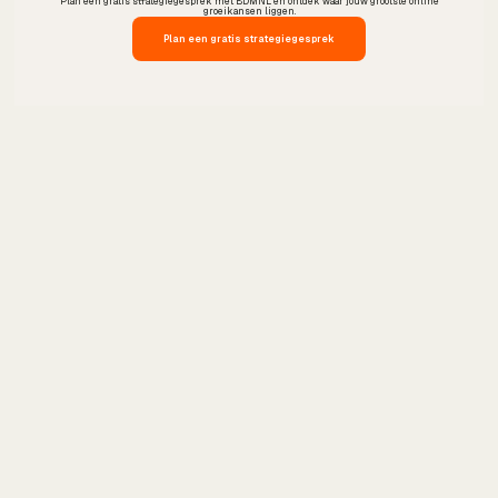
Plan een gratis strategiegesprek met BDMNL en ontdek waar jouw grootste online
groeikansen liggen.
Plan een gratis strategiegesprek