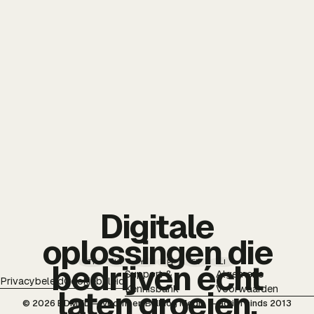
Digitale
oplossingen die
TT
IG
YT
PI
FB
LI
bedrijven écht
Support &
Algemene
Privacybeleid
Cookiebeleid
Kennisbank
Voorwaarden
laten groeien.
© 2026 BDMNL — voorheen Bulldog Media — actief sinds 2013